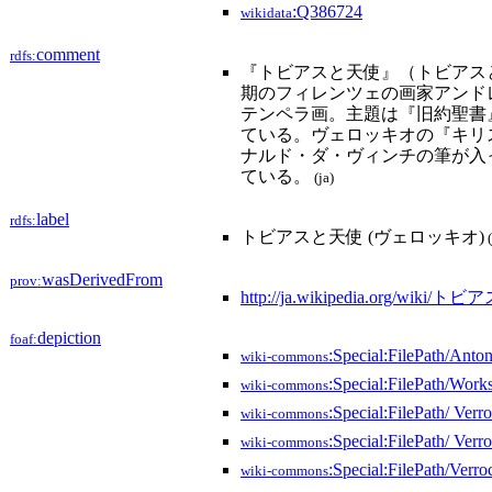
:Q386724
wikidata
comment
rdfs:
『トビアスと天使』（トビアスとてんし、伊:
期のフィレンツェの画家アンドレ
テンペラ画。主題は『旧約聖書
ている。ヴェロッキオの『キリストの
ナルド・ダ・ヴィンチの筆が入
ている。
(ja)
label
rdfs:
トビアスと天使 (ヴェロッキオ)
(
wasDerivedFrom
prov:
http://ja.wikipedia.org/wi
depiction
foaf:
:Special:FilePath/Ant
wiki-commons
:Special:FilePath/Wo
wiki-commons
:Special:FilePath/ Ver
wiki-commons
:Special:FilePath/ Ver
wiki-commons
:Special:FilePath/Verr
wiki-commons