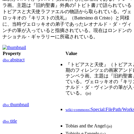
ラ画。主題は『旧約聖書』外典の｢トビト書｣で語られている
トビアスと大天使ラファエルの物語から取られている。ヴェ
ロッキオの『キリストの洗礼』（Battesimo di Cristo）と同様
に、当時ヴェロッキオの弟子であったレオナルド・ダ・ヴィ
ンチの筆が入っていると指摘されている。現在はロンドンの
ナショナル・ギャラリーに所蔵されている。
Property
Value
abstract
dbo:
『トビアスと天使』（トビアスとてんし、伊:
期のフィレンツェの画家アンドレ
テンペラ画。主題は『旧約聖書
ている。ヴェロッキオの『キリストの
ナルド・ダ・ヴィンチの筆が入
ている。
(ja)
thumbnail
dbo:
:Special:FilePath/Wo
wiki-commons
title
dbo:
Tobias and the Angel
(ja)
Tobiolo e l'angelo