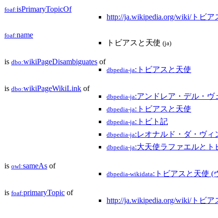
isPrimaryTopicOf
foaf:
http://ja.wikipedia.org/w
name
foaf:
トビアスと天使
(ja)
is
wikiPageDisambiguates
of
dbo:
:トビアスと天使
dbpedia-ja
is
wikiPageWikiLink
of
dbo:
:アンドレア・デル・ヴ
dbpedia-ja
:トビアスと天使
dbpedia-ja
:トビト記
dbpedia-ja
:レオナルド・ダ・ヴィ
dbpedia-ja
:大天使ラファエルとトビ
dbpedia-ja
is
sameAs
of
owl:
:トビアスと天使 (
dbpedia-wikidata
is
primaryTopic
of
foaf:
http://ja.wikipedia.org/w