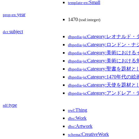
:Small
template-en
year
prop-en:
1470
(xsd:integer)
subject
dct:
:Category:レオナル
dbpedia-ja
:Category:ロンド
dbpedia-ja
:Category:美術におけ
dbpedia-ja
:Category:美術における
dbpedia-ja
:Category:聖書を題材
dbpedia-ja
:Category:1470年代の絵
dbpedia-ja
:Category:天使を題材
dbpedia-ja
:Category:アンド
dbpedia-ja
type
rdf:
:Thing
owl
:Work
dbo
:Artwork
dbo
:CreativeWork
schema