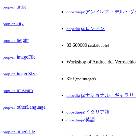
artist
prop-en:
:アンドレア・デル・ヴ
dbpedia-ja
city
prop-en:
:ロンドン
dbpedia-ja
height
prop-en:
83.600000
(xsd:double)
imageFile
prop-en:
Workshop of Andrea del Verrocchio
imageSize
prop-en:
350
(xsd:integer)
museum
prop-en:
:ナショナル・ギャラリー
dbpedia-ja
otherLanguage
prop-en:
:イタリア語
dbpedia-ja
:英語
dbpedia-ja
otherTitle
prop-en: