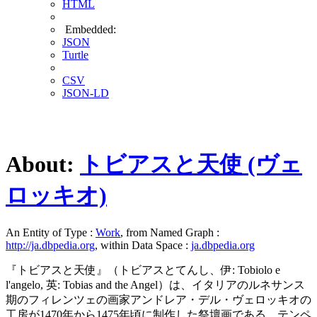
HTML
Embedded:
JSON
Turtle
CSV
JSON-LD
About:
トビアスと天使 (ヴェ
ロッキオ)
An Entity of Type :
Work
, from Named Graph :
http://ja.dbpedia.org
, within Data Space :
ja.dbpedia.org
『トビアスと天使』（トビアスとてんし、伊: Tobiolo e
l'angelo, 英: Tobias and the Angel）は、イタリアのルネサンス
期のフィレンツェの画家アンドレア・デル・ヴェロッキオの
工房が1470年から1475年頃に制作した祭壇画である。テンペ