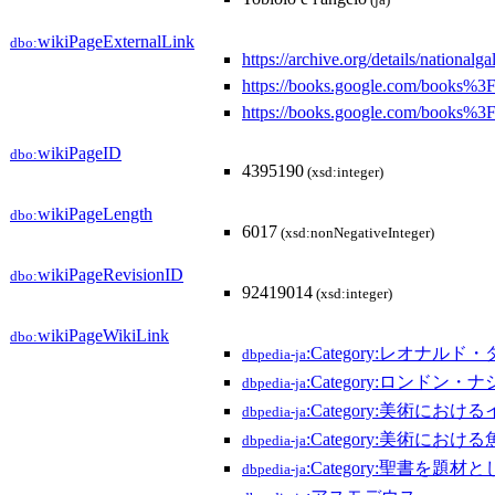
(ja)
wikiPageExternalLink
dbo:
https://archive.org/details/nationalg
https://books.google.com/book
https://books.google.com/books
wikiPageID
dbo:
4395190
(xsd:integer)
wikiPageLength
dbo:
6017
(xsd:nonNegativeInteger)
wikiPageRevisionID
dbo:
92419014
(xsd:integer)
wikiPageWikiLink
dbo:
:Category:レオナル
dbpedia-ja
:Category:ロンド
dbpedia-ja
:Category:美術におけ
dbpedia-ja
:Category:美術における
dbpedia-ja
:Category:聖書を題材
dbpedia-ja