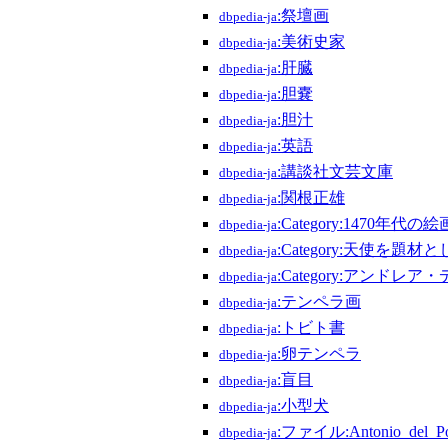
:祭壇画
dbpedia-ja
:美術史家
dbpedia-ja
:肝臓
dbpedia-ja
:胆嚢
dbpedia-ja
:胆汁
dbpedia-ja
:英語
dbpedia-ja
:講談社文芸文庫
dbpedia-ja
:関根正雄
dbpedia-ja
:Category:1470年代の絵
dbpedia-ja
:Category:天使を題材
dbpedia-ja
:Category:アンド
dbpedia-ja
:テンペラ画
dbpedia-ja
:トビト書
dbpedia-ja
:卵テンペラ
dbpedia-ja
:盲目
dbpedia-ja
:小型犬
dbpedia-ja
:ファイル:Antonio_del_Pol
dbpedia-ja