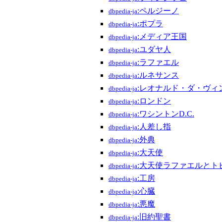
:ペルジーノ
dbpedia-ja
:ポプラ
dbpedia-ja
:メディア王国
dbpedia-ja
:ユダヤ人
dbpedia-ja
:ラファエル
dbpedia-ja
:ルネサンス
dbpedia-ja
:レオナルド・ダ・ヴィ
dbpedia-ja
:ロンドン
dbpedia-ja
:ワシントンD.C.
dbpedia-ja
:人差し指
dbpedia-ja
:外典
dbpedia-ja
:大天使
dbpedia-ja
:大天使ラファエルとトビ
dbpedia-ja
:工房
dbpedia-ja
:心臓
dbpedia-ja
:悪魔
dbpedia-ja
:旧約聖書
dbpedia-ja