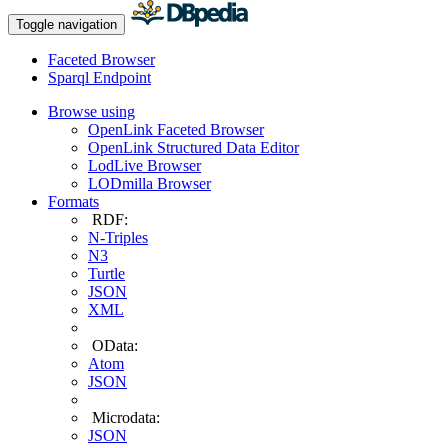
Toggle navigation
Faceted Browser
Sparql Endpoint
Browse using
OpenLink Faceted Browser
OpenLink Structured Data Editor
LodLive Browser
LODmilla Browser
Formats
RDF:
N-Triples
N3
Turtle
JSON
XML
OData:
Atom
JSON
Microdata:
JSON