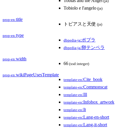
Tobias and the Angel
(ja)
Tobiolo e l'angelo
(ja)
title
prop-en:
トビアスと天使
(ja)
type
prop-en:
:ポプラ
dbpedia-ja
:卵テンペラ
dbpedia-ja
width
prop-en:
66
(xsd:integer)
wikiPageUsesTemplate
prop-en:
:Cite_book
template-en
:Commonscat
template-en
:Ill
template-en
:Infobox_artwork
template-en
:It
template-en
:Lang-en-short
template-en
:Lang-it-short
template-en