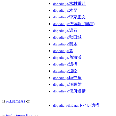
:木村重茲
dbpedia-ja
:木簡
dbpedia-ja
:李家正文
dbpedia-ja
:汐留駅_(国鉄)
dbpedia-ja
:温石
dbpedia-ja
:秋田城
dbpedia-ja
:籌木
dbpedia-ja
:糞
dbpedia-ja
:角海浜
dbpedia-ja
:遺構
dbpedia-ja
:遺物
dbpedia-ja
:陣中食
dbpedia-ja
:鴻臚館
dbpedia-ja
:便所遺構
dbpedia-ja
is
sameAs
of
owl:
:トイレ遺構
dbpedia-wikidata
is
primaryTopic
of
foaf: