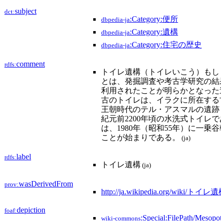
subject
dct:
:Category:便所
dbpedia-ja
:Category:遺構
dbpedia-ja
:Category:住宅の歴史
dbpedia-ja
comment
rdfs:
トイレ遺構（トイレいこう）もし
とは、発掘調査や考古学研究の結
利用されたことが明らかとなった
古のトイレは、イラクに所在する
王朝時代のテル・アスマルの遺跡
紀元前2200年頃の水洗式トイレ
は、1980年（昭和55年）に一
ことが始まりである。
(ja)
label
rdfs:
トイレ遺構
(ja)
wasDerivedFrom
prov:
http://ja.wikipedia.org/wiki/トイレ
depiction
foaf:
:Special:FilePath/Mesop
wiki-commons