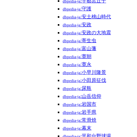
:宇都宮辻子
dbpedia-ja
:守護
dbpedia-ja
:安土桃山時代
dbpedia-ja
:安政
dbpedia-ja
:安政の大地震
dbpedia-ja
:寄生虫
dbpedia-ja
:富山藩
dbpedia-ja
:寛朝
dbpedia-ja
:寛永
dbpedia-ja
:小早川隆景
dbpedia-ja
:小田原征伐
dbpedia-ja
:尿瓶
dbpedia-ja
:山岳信仰
dbpedia-ja
:岩国市
dbpedia-ja
:岩手県
dbpedia-ja
:常滑焼
dbpedia-ja
:幕末
dbpedia-ja
:平和台野球場
dbpedia-ja