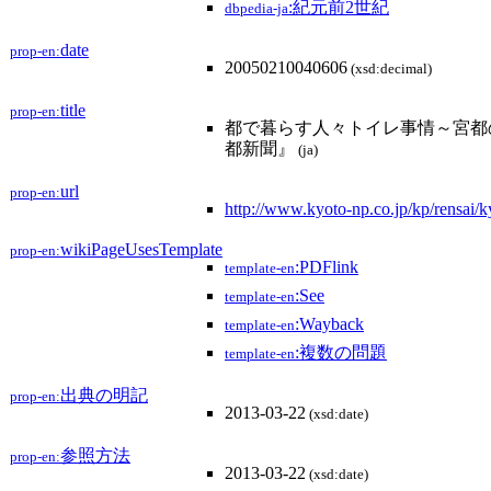
:紀元前2世紀
dbpedia-ja
date
prop-en:
20050210040606
(xsd:decimal)
title
prop-en:
都で暮らす人々トイレ事情～宮都の
都新聞』
(ja)
url
prop-en:
http://www.kyoto-np.co.jp/kp/rensai/k
wikiPageUsesTemplate
prop-en:
:PDFlink
template-en
:See
template-en
:Wayback
template-en
:複数の問題
template-en
出典の明記
prop-en:
2013-03-22
(xsd:date)
参照方法
prop-en:
2013-03-22
(xsd:date)