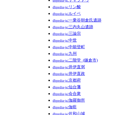
:ヤマブドウ
dbpedia-ja
:リン酸
dbpedia-ja
:ルイベ
dbpedia-ja
:一乗谷朝倉氏遺跡
dbpedia-ja
:三内丸山遺跡
dbpedia-ja
:三論宗
dbpedia-ja
:中世
dbpedia-ja
:中能登町
dbpedia-ja
:九州
dbpedia-ja
:二階堂_(鎌倉市)
dbpedia-ja
:井伊直弼
dbpedia-ja
:井伊直政
dbpedia-ja
:京都府
dbpedia-ja
:仙台藩
dbpedia-ja
:会合衆
dbpedia-ja
:伽羅御所
dbpedia-ja
:伽藍
dbpedia-ja
:佐和山城
dbpedia-ja