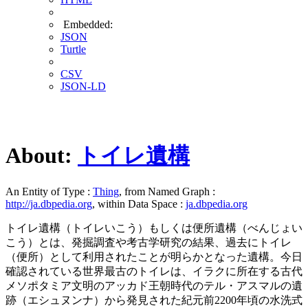
Embedded:
JSON
Turtle
CSV
JSON-LD
About:
トイレ遺構
An Entity of Type :
Thing
, from Named Graph :
http://ja.dbpedia.org
, within Data Space :
ja.dbpedia.org
トイレ遺構（トイレいこう）もしくは便所遺構（べんじょい
こう）とは、発掘調査や考古学研究の結果、過去にトイレ
（便所）として利用されたことが明らかとなった遺構。今日
確認されている世界最古のトイレは、イラクに所在する古代
メソポタミア文明のアッカド王朝時代のテル・アスマルの遺
跡（エシュヌンナ）から発見された紀元前2200年頃の水洗式