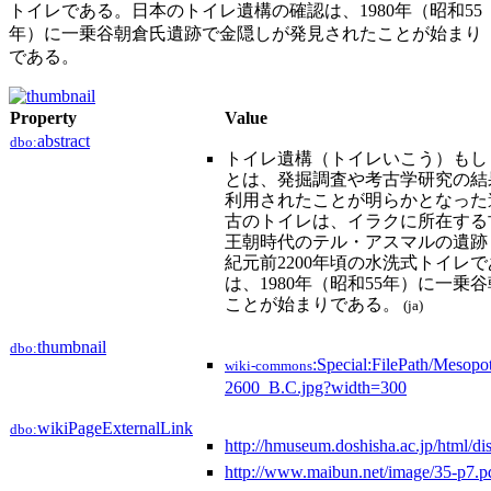
トイレである。日本のトイレ遺構の確認は、1980年（昭和55
年）に一乗谷朝倉氏遺跡で金隠しが発見されたことが始まり
である。
Property
Value
abstract
dbo:
トイレ遺構（トイレいこう）もし
とは、発掘調査や考古学研究の結
利用されたことが明らかとなった
古のトイレは、イラクに所在する
王朝時代のテル・アスマルの遺跡
紀元前2200年頃の水洗式トイレ
は、1980年（昭和55年）に一
ことが始まりである。
(ja)
thumbnail
dbo:
:Special:FilePath/Mesop
wiki-commons
2600_B.C.jpg?width=300
wikiPageExternalLink
dbo:
http://hmuseum.doshisha.ac.jp/html/
http://www.maibun.net/image/35-p7.p