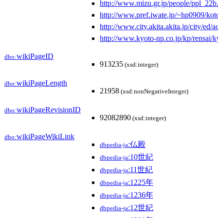
http://www.mizu.gr.jp/people/ppl_22b
http://www.pref.iwate.jp/~hp0909/kot
http://www.city.akita.akita.jp/city/ed/
http://www.kyoto-np.co.jp/kp/rensai/k
wikiPageID
dbo:
913235
(xsd:integer)
wikiPageLength
dbo:
21958
(xsd:nonNegativeInteger)
wikiPageRevisionID
dbo:
92082890
(xsd:integer)
wikiPageWikiLink
dbo:
:仏殿
dbpedia-ja
:10世紀
dbpedia-ja
:11世紀
dbpedia-ja
:1225年
dbpedia-ja
:1236年
dbpedia-ja
:12世紀
dbpedia-ja