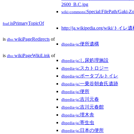
2600_B.C.jpg
:Special:FilePath/Gaki-Zo
wiki-commons
isPrimaryTopicOf
foaf:
http://ja.wikipedia.org/wiki/トイレ
is
wikiPageRedirects
of
dbo:
:便所遺構
dbpedia-ja
is
wikiPageWikiLink
of
dbo:
:し尿処理施設
dbpedia-ja
:スカトロジー
dbpedia-ja
:ポータブルトイレ
dbpedia-ja
:一乗谷朝倉氏遺跡
dbpedia-ja
:便所
dbpedia-ja
:吉川元春
dbpedia-ja
:吉川元春館
dbpedia-ja
:埋木舎
dbpedia-ja
:寄生虫
dbpedia-ja
:日本の便所
dbpedia-ja