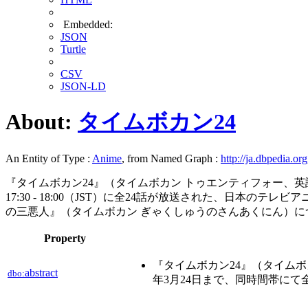
Embedded:
JSON
Turtle
CSV
JSON-LD
About:
タイムボカン24
An Entity of Type :
Anime
, from Named Graph :
http://ja.dbpedia.org
『タイムボカン24』（タイムボカン トゥエンティフォー、英語表記：
17:30 - 18:00（JST）に全24話が放送された、日本のテ
の三悪人』（タイムボカン ぎゃくしゅうのさんあくにん）に
Property
『タイムボカン24』（タイムボカン
abstract
dbo:
年3月24日まで、同時間帯に