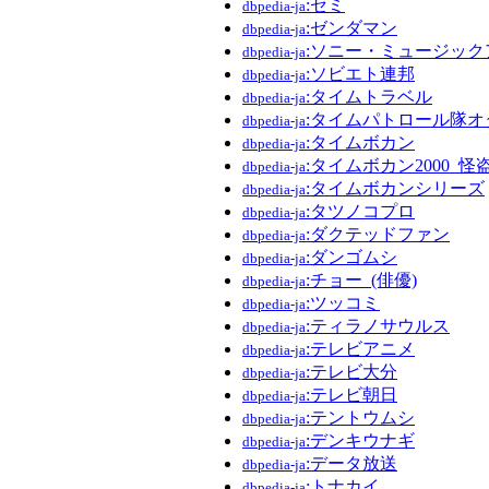
:セミ
dbpedia-ja
:ゼンダマン
dbpedia-ja
:ソニー・ミュージッ
dbpedia-ja
:ソビエト連邦
dbpedia-ja
:タイムトラベル
dbpedia-ja
:タイムパトロール隊オ
dbpedia-ja
:タイムボカン
dbpedia-ja
:タイムボカン2000_
dbpedia-ja
:タイムボカンシリーズ
dbpedia-ja
:タツノコプロ
dbpedia-ja
:ダクテッドファン
dbpedia-ja
:ダンゴムシ
dbpedia-ja
:チョー_(俳優)
dbpedia-ja
:ツッコミ
dbpedia-ja
:ティラノサウルス
dbpedia-ja
:テレビアニメ
dbpedia-ja
:テレビ大分
dbpedia-ja
:テレビ朝日
dbpedia-ja
:テントウムシ
dbpedia-ja
:デンキウナギ
dbpedia-ja
:データ放送
dbpedia-ja
:トナカイ
dbpedia-ja