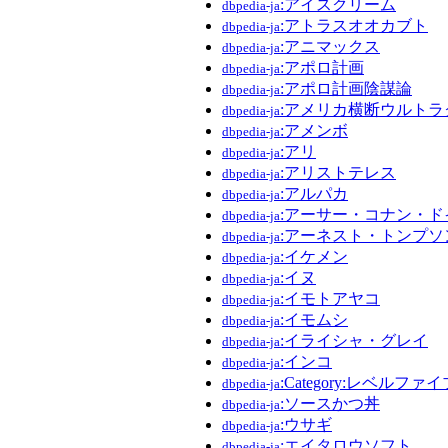
:アイスクリーム
dbpedia-ja
:アトラスオオカブト
dbpedia-ja
:アニマックス
dbpedia-ja
:アポロ計画
dbpedia-ja
:アポロ計画陰謀論
dbpedia-ja
:アメリカ横断ウルトラ
dbpedia-ja
:アメンボ
dbpedia-ja
:アリ
dbpedia-ja
:アリストテレス
dbpedia-ja
:アルパカ
dbpedia-ja
:アーサー・コナン・ド
dbpedia-ja
:アーネスト・トンプ
dbpedia-ja
:イケメン
dbpedia-ja
:イヌ
dbpedia-ja
:イモトアヤコ
dbpedia-ja
:イモムシ
dbpedia-ja
:イライシャ・グレイ
dbpedia-ja
:インコ
dbpedia-ja
:Category:レベルフ
dbpedia-ja
:ソースかつ丼
dbpedia-ja
:ウサギ
dbpedia-ja
:エイタロウソフト
dbpedia-ja