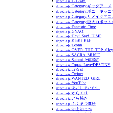
:1月24日
dbpedia-ja
:Category:ギャグアニメ
dbpedia-ja
:Category:ポニー
dbpedia-ja
:Category:リメイクアニ
dbpedia-ja
:Category:巨大ロ
dbpedia-ja
:Fantastic_Time
dbpedia-ja
:GYAO!
dbpedia-ja
:Hey!_Say!_JUMP
dbpedia-ja
:KinKi_Kids
dbpedia-ja
:Leonn
dbpedia-ja
:OVER_THE_TOP_(Hey
dbpedia-ja
:SACRA_MUSIC
dbpedia-ja
:Satomi_(作詞家)
dbpedia-ja
:Topaz_Love/DESTINY
dbpedia-ja
:TrySail
dbpedia-ja
:Twitter
dbpedia-ja
:WANTED_GIRL
dbpedia-ja
:YouTube
dbpedia-ja
:あおしまたかし
dbpedia-ja
:からくり
dbpedia-ja
:どら焼き
dbpedia-ja
:ふくまつ進紗
dbpedia-ja
:ゆよゆっぺ
dbpedia-ja