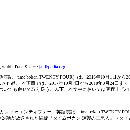
, within Data Space :
ja.dbpedia.org
time bokan TWENTY FOUR）は、2016年10月1日
レビアニメ作品。 本項目では、2017年10月7日から2018年3月
ついても併せて取り扱う。以下、本文中においては便宜上『24
 トゥエンティフォー、英語表記：time bokan TWENTY FO
て全24話が放送された続編『タイムボカン 逆襲の三悪人』（タ