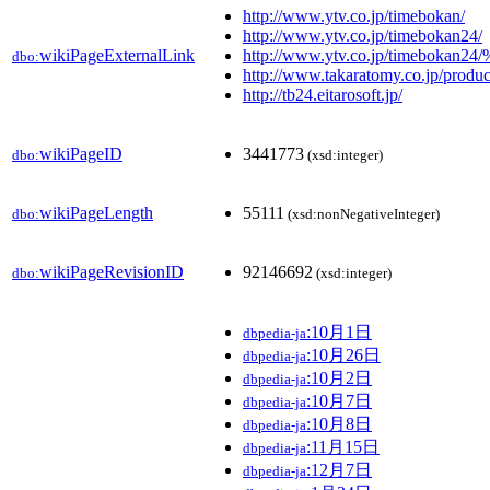
http://www.ytv.co.jp/timebokan/
http://www.ytv.co.jp/timebokan24/
wikiPageExternalLink
http://www.ytv.co.jp/ti
dbo:
http://www.takaratomy.co.jp/produ
http://tb24.eitarosoft.jp/
wikiPageID
3441773
dbo:
(xsd:integer)
wikiPageLength
55111
dbo:
(xsd:nonNegativeInteger)
wikiPageRevisionID
92146692
dbo:
(xsd:integer)
:10月1日
dbpedia-ja
:10月26日
dbpedia-ja
:10月2日
dbpedia-ja
:10月7日
dbpedia-ja
:10月8日
dbpedia-ja
:11月15日
dbpedia-ja
:12月7日
dbpedia-ja