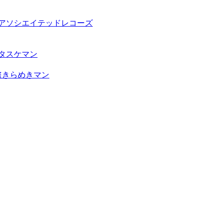
クアソシエイテッドレコーズ
タスケマン
怪盗きらめきマン