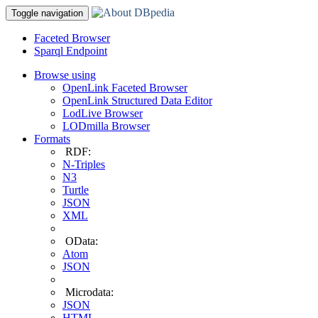
Toggle navigation
Faceted Browser
Sparql Endpoint
Browse using
OpenLink Faceted Browser
OpenLink Structured Data Editor
LodLive Browser
LODmilla Browser
Formats
RDF:
N-Triples
N3
Turtle
JSON
XML
OData:
Atom
JSON
Microdata:
JSON
HTML