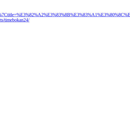
mebokan24/%7Ctitle=%E3%82%A2%E3%83%8B%E3%83%A1%
cts/timebokan24/