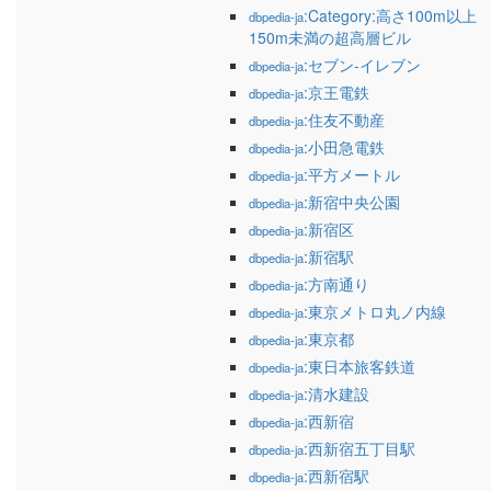
:Category:高さ100m以上
dbpedia-ja
150m未満の超高層ビル
:セブン-イレブン
dbpedia-ja
:京王電鉄
dbpedia-ja
:住友不動産
dbpedia-ja
:小田急電鉄
dbpedia-ja
:平方メートル
dbpedia-ja
:新宿中央公園
dbpedia-ja
:新宿区
dbpedia-ja
:新宿駅
dbpedia-ja
:方南通り
dbpedia-ja
:東京メトロ丸ノ内線
dbpedia-ja
:東京都
dbpedia-ja
:東日本旅客鉄道
dbpedia-ja
:清水建設
dbpedia-ja
:西新宿
dbpedia-ja
:西新宿五丁目駅
dbpedia-ja
:西新宿駅
dbpedia-ja