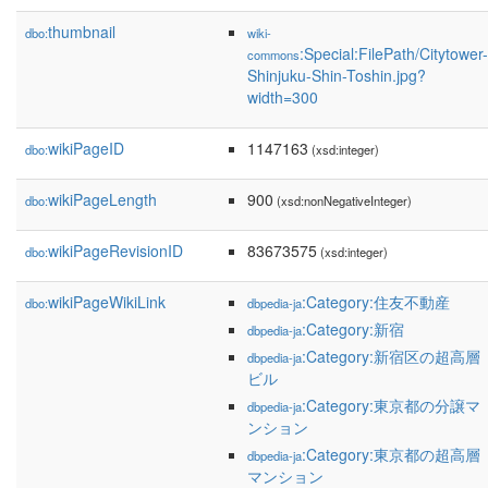
thumbnail
dbo:
wiki-
:Special:FilePath/Citytower-
commons
Shinjuku-Shin-Toshin.jpg?
width=300
wikiPageID
1147163
dbo:
(xsd:integer)
wikiPageLength
900
dbo:
(xsd:nonNegativeInteger)
wikiPageRevisionID
83673575
dbo:
(xsd:integer)
wikiPageWikiLink
:Category:住友不動産
dbo:
dbpedia-ja
:Category:新宿
dbpedia-ja
:Category:新宿区の超高層
dbpedia-ja
ビル
:Category:東京都の分譲マ
dbpedia-ja
ンション
:Category:東京都の超高層
dbpedia-ja
マンション