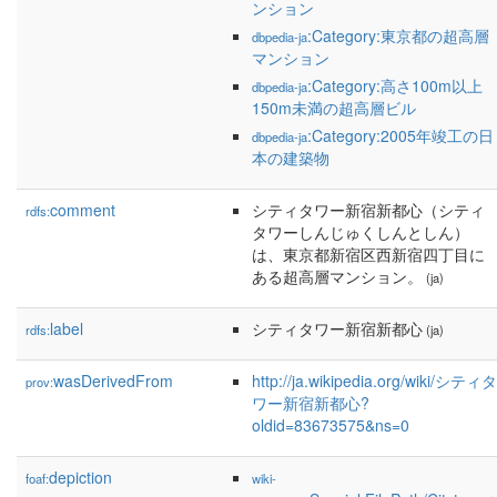
ンション
:Category:東京都の超高層
dbpedia-ja
マンション
:Category:高さ100m以上
dbpedia-ja
150m未満の超高層ビル
:Category:2005年竣工の日
dbpedia-ja
本の建築物
comment
シティタワー新宿新都心（シティ
rdfs:
タワーしんじゅくしんとしん）
は、東京都新宿区西新宿四丁目に
ある超高層マンション。
(ja)
label
シティタワー新宿新都心
rdfs:
(ja)
wasDerivedFrom
http://ja.wikipedia.org/wiki/シティタ
prov:
ワー新宿新都心?
oldid=83673575&ns=0
depiction
foaf:
wiki-