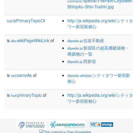
:Special:FilePath/Citytower-
commons
Shinjuku-Shin-Toshin.jpg
isPrimaryTopicOf
http://ja.wikipedia.org/wiki/シティタ
foaf:
ワー新宿新都心
is
wikiPageWikiLink
of
:住友不動産
dbo:
dbpedia-ja
:新宿区の超高層建築物・
dbpedia-ja
構築物の一覧
:西新宿
dbpedia-ja
is
sameAs
of
:シティタワー新宿新
owl:
dbpedia-wikidata
都心
is
primaryTopic
of
http://ja.wikipedia.org/wiki/シティタ
foaf:
ワー新宿新都心