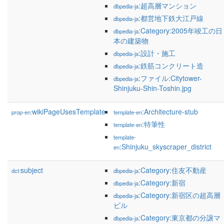
:超高層マンション
dbpedia-ja
:都営地下鉄大江戸線
dbpedia-ja
:Category:2005年竣工の日
dbpedia-ja
本の建築物
:設計・施工
dbpedia-ja
:鉄筋コンクリート造
dbpedia-ja
:ファイル:Citytower-
dbpedia-ja
Shinjuku-Shin-Toshin.jpg
wikiPageUsesTemplate
:Architecture-stub
prop-en:
template-en
:特筆性
template-en
template-
:Shinjuku_skyscraper_district
en
subject
:Category:住友不動産
dct:
dbpedia-ja
:Category:新宿
dbpedia-ja
:Category:新宿区の超高層
dbpedia-ja
ビル
:Category:東京都の分譲マ
dbpedia-ja