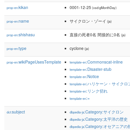
kikan
0001-12-25
prop-en:
(xsd:gMonthDay)
name
サイクロン・ゾーイ
prop-en:
(ja)
shishasu
直接の死者0名 間接的に0名
prop-en:
(ja)
type
cyclone
prop-en:
(ja)
wikiPageUsesTemplate
:Commonscat-inline
prop-en:
template-en
:Disaster-stub
template-en
:Notice
template-en
:ハリケーン・サイクロ
template-en
:リンク切れ
template-en
:=
template-en
subject
:Category:サイクロン
dct:
dbpedia-ja
:Category:太平洋の歴史
dbpedia-ja
:Category:オセアニア
dbpedia-ja