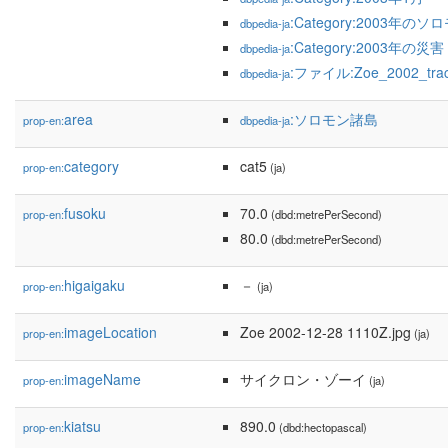
:Category:2003年の
dbpedia-ja
:Category:2003年の災害
dbpedia-ja
:ファイル:Zoe_2002_trac
dbpedia-ja
area
:ソロモン諸島
prop-en:
dbpedia-ja
category
cat5
prop-en:
(ja)
fusoku
70.0
prop-en:
(dbd:metrePerSecond)
80.0
(dbd:metrePerSecond)
higaigaku
－
prop-en:
(ja)
imageLocation
Zoe 2002-12-28 1110Z.jpg
prop-en:
(ja)
imageName
サイクロン・ゾーイ
prop-en:
(ja)
kiatsu
890.0
prop-en:
(dbd:hectopascal)