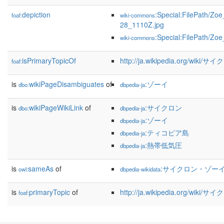
depiction
:Special:FilePath/Zo
foaf:
wiki-commons
28_1110Z.jpg
:Special:FilePath/Zo
wiki-commons
isPrimaryTopicOf
http://ja.wikipedia.org/wik
foaf:
is
wikiPageDisambiguates
of
:ゾーイ
dbo:
dbpedia-ja
is
wikiPageWikiLink
of
:サイクロン
dbo:
dbpedia-ja
:ゾーイ
dbpedia-ja
:ティコピア島
dbpedia-ja
:熱帯低気圧
dbpedia-ja
is
sameAs
of
:サイクロン・ゾー
owl:
dbpedia-wikidata
is
primaryTopic
of
http://ja.wikipedia.org/wik
foaf: