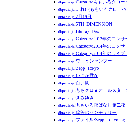
:Category:ももいろク
dbpedia-ja
:走れ!_(ももいろクローバ
dbpedia-ja
:2月19日
dbpedia-ja
:5TH_DIMENSION
dbpedia-ja
:Blu-ray_Disc
dbpedia-ja
:Category:2012年のコン
dbpedia-ja
:Category:2014年のコン
dbpedia-ja
:Category:2014年のラ
dbpedia-ja
:ワニとシャンプー
dbpedia-ja
:Zepp_Tokyo
dbpedia-ja
:いつか君が
dbpedia-ja
:白い風
dbpedia-ja
:ももクロ★オールスターズ
dbpedia-ja
:きみゆき
dbpedia-ja
:ももいろ夜ばなし第二夜
dbpedia-ja
:僕等のセンチュリー
dbpedia-ja
:ファイル:Zepp_Tokyo.jpg
dbpedia-ja