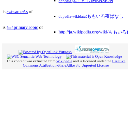
:5TH_DIMENSION
dbpedia-ja
is
sameAs
of
owl:
:ももいろ夜ばなし
dbpedia-wikidata
is
primaryTopic
of
foaf:
http://ja.wikipedia.org/wiki/
This content was extracted from
Wikipedia
and is licensed under the
Creative
Commons Attribution-ShareAlike 3.0 Unported License