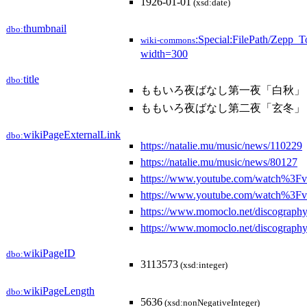
1926-01-01
(xsd:date)
thumbnail
dbo:
:Special:FilePath/Zepp_T
wiki-commons
width=300
title
dbo:
ももいろ夜ばなし第一夜「白秋」
ももいろ夜ばなし第二夜「玄冬」
wikiPageExternalLink
dbo:
https://natalie.mu/music/news/110229
https://natalie.mu/music/news/80127
https://www.youtube.com/watch%
https://www.youtube.com/watch%3
https://www.momoclo.net/discograph
https://www.momoclo.net/discograph
wikiPageID
dbo:
3113573
(xsd:integer)
wikiPageLength
dbo:
5636
(xsd:nonNegativeInteger)