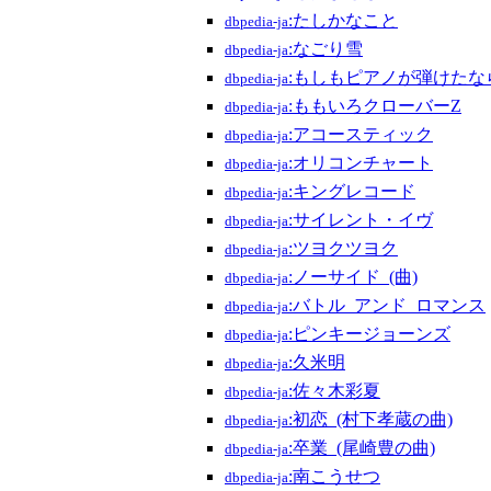
:たしかなこと
dbpedia-ja
:なごり雪
dbpedia-ja
:もしもピアノが弾けたな
dbpedia-ja
:ももいろクローバーZ
dbpedia-ja
:アコースティック
dbpedia-ja
:オリコンチャート
dbpedia-ja
:キングレコード
dbpedia-ja
:サイレント・イヴ
dbpedia-ja
:ツヨクツヨク
dbpedia-ja
:ノーサイド_(曲)
dbpedia-ja
:バトル_アンド_ロマンス
dbpedia-ja
:ピンキージョーンズ
dbpedia-ja
:久米明
dbpedia-ja
:佐々木彩夏
dbpedia-ja
:初恋_(村下孝蔵の曲)
dbpedia-ja
:卒業_(尾崎豊の曲)
dbpedia-ja
:南こうせつ
dbpedia-ja