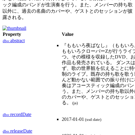
ック編成のバンドが生演奏を行う。また、メンバーの持ち歌
以外に、過去の名曲のカバーや、ゲストとのセッションが披
露される。
Property
Value
abstract
dbo:
『ももいろ夜ばなし』（ももいろ
ももいろクローバーZが行うライ
つ。その模様を収録したDVD、およびBl
作品も発売されている。 ダンス
ず、歌の世界観を伝えることに特
制のライブ。既存の持ち歌を歌う
んど動かない範囲での振り付けに
奏はアコースティック編成のバン
う。また、メンバーの持ち歌以外
のカバーや、ゲストとのセッショ
る。
(ja)
recordDate
dbo:
2017-01-01
(xsd:date)
releaseDate
dbo: