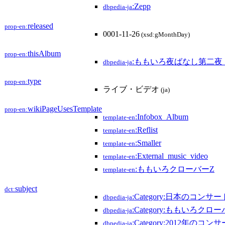
:Zepp
dbpedia-ja
released
prop-en:
0001-11-26
(xsd:gMonthDay)
thisAlbum
prop-en:
:ももいろ夜ばなし第二夜
dbpedia-ja
type
prop-en:
ライブ・ビデオ
(ja)
wikiPageUsesTemplate
prop-en:
:Infobox_Album
template-en
:Reflist
template-en
:Smaller
template-en
:External_music_video
template-en
:ももいろクローバーZ
template-en
subject
dct:
:Category:日本のコンサー
dbpedia-ja
:Category:ももいろク
dbpedia-ja
:Category:2012年のコン
dbpedia-ja