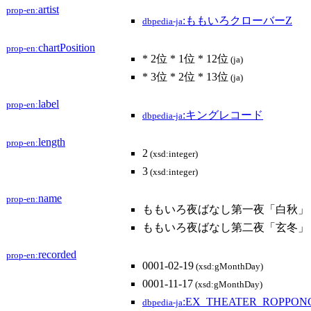
artist
prop-en:
:ももいろクローバーZ
dbpedia-ja
chartPosition
prop-en:
* 2位 * 1位 * 12位
(ja)
* 3位 * 2位 * 13位
(ja)
label
prop-en:
:キングレコード
dbpedia-ja
length
prop-en:
2
(xsd:integer)
3
(xsd:integer)
name
prop-en:
ももいろ夜ばなし第一夜「白秋」
ももいろ夜ばなし第二夜「玄冬」
recorded
prop-en:
0001-02-19
(xsd:gMonthDay)
0001-11-17
(xsd:gMonthDay)
:EX_THEATER_ROPPON
dbpedia-ja