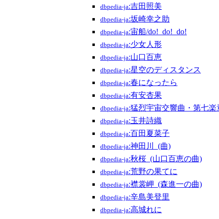
:吉田照美
dbpedia-ja
:坂崎幸之助
dbpedia-ja
:宙船/do!_do!_do!
dbpedia-ja
:少女人形
dbpedia-ja
:山口百恵
dbpedia-ja
:星空のディスタンス
dbpedia-ja
:春になったら
dbpedia-ja
:有安杏果
dbpedia-ja
:猛烈宇宙交響曲・第七楽
dbpedia-ja
:玉井詩織
dbpedia-ja
:百田夏菜子
dbpedia-ja
:神田川_(曲)
dbpedia-ja
:秋桜_(山口百恵の曲)
dbpedia-ja
:荒野の果てに
dbpedia-ja
:襟裳岬_(森進一の曲)
dbpedia-ja
:辛島美登里
dbpedia-ja
:高城れに
dbpedia-ja