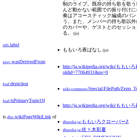
制のライブ。既存の持ち歌を歌う
んど動かない範囲での振り付けに
奏はアコースティック編成のバン
う。また、メンバーの持ち歌以外
のカバーや、ゲストとのセッショ
る。
(ja)
label
rdfs:
ももいろ夜ばなし
(ja)
wasDerivedFrom
prov:
http://ja.wikipedia.org/wiki/
oldid=77064931&ns=0
depiction
foaf:
:Special:FilePath/Zepp_T
wiki-commons
isPrimaryTopicOf
foaf:
http://ja.wikipedia.org/wiki/
is
wikiPageWikiLink
of
dbo:
:ももいろクローバーZ
dbpedia-ja
:佐々木彩夏
dbpedia-ja