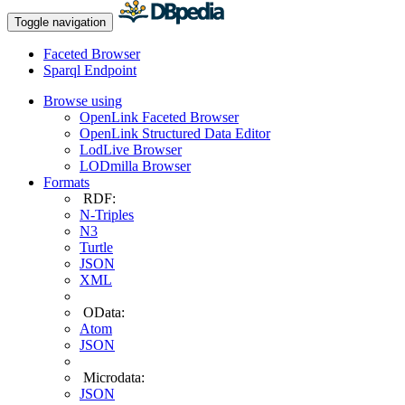
Toggle navigation
Faceted Browser
Sparql Endpoint
Browse using
OpenLink Faceted Browser
OpenLink Structured Data Editor
LodLive Browser
LODmilla Browser
Formats
RDF:
N-Triples
N3
Turtle
JSON
XML
OData:
Atom
JSON
Microdata:
JSON