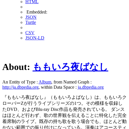
HTML
Embedded:
JSON
Turtle
CSV
JSON-LD
About:
ももいろ夜ばなし
An Entity of Type :
Album
, from Named Graph :
http://ja.dbpedia.org
, within Data Space :
ja.dbpedia.org
『ももいろ夜ばなし』（ももいろよばなし）は、ももいろク
ローバーZが行うライブシリーズの1つ。その模様を収録し
たDVD、およびBlu-ray Disc作品も発売されている。 ダンス
はほとんど行わず、歌の世界観を伝えることに特化した完全
着席制のライブ。既存の持ち歌を歌う場合でも、ほとんど動
かない範囲での振り付けになっている。演奏はアコースティ