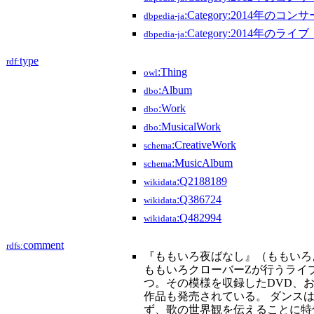
:Category:2014年のコン
dbpedia-ja
:Category:2014年のラ
dbpedia-ja
type
rdf:
:Thing
owl
:Album
dbo
:Work
dbo
:MusicalWork
dbo
:CreativeWork
schema
:MusicAlbum
schema
:Q2188189
wikidata
:Q386724
wikidata
:Q482994
wikidata
comment
rdfs:
『ももいろ夜ばなし』（ももいろ
ももいろクローバーZが行うライ
つ。その模様を収録したDVD、およびBl
作品も発売されている。 ダンス
ず、歌の世界観を伝えることに特