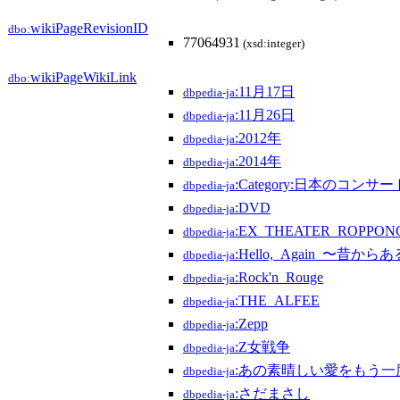
wikiPageRevisionID
dbo:
77064931
(xsd:integer)
wikiPageWikiLink
dbo:
:11月17日
dbpedia-ja
:11月26日
dbpedia-ja
:2012年
dbpedia-ja
:2014年
dbpedia-ja
:Category:日本のコンサー
dbpedia-ja
:DVD
dbpedia-ja
:EX_THEATER_ROPPON
dbpedia-ja
:Hello,_Again_〜昔か
dbpedia-ja
:Rock'n_Rouge
dbpedia-ja
:THE_ALFEE
dbpedia-ja
:Zepp
dbpedia-ja
:Z女戦争
dbpedia-ja
:あの素晴しい愛をもう一
dbpedia-ja
:さだまさし
dbpedia-ja