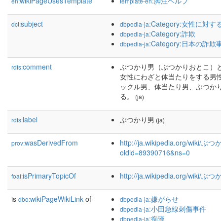
wikiPageUsesTemplate
:脚注ヘルプ
en:
template-en
subject
:Category:女性に対
dct:
dbpedia-ja
:Category:詐欺
dbpedia-ja
:Category:日本の詐欺
dbpedia-ja
comment
ぶつかり男（ぶつかりおとこ）
rdfs:
女性にわざと体当たりをする男性
ックル男、体当たり男、ぶつか
る。
(ja)
label
ぶつかり男
rdfs:
(ja)
wasDerivedFrom
http://ja.wikipedia.org/wiki/
prov:
oldid=89390716&ns=0
isPrimaryTopicOf
http://ja.wikipedia.org/wiki/
foaf:
is
wikiPageWikiLink
of
:嫌がらせ
dbo:
dbpedia-ja
:小田急線刺傷事件
dbpedia-ja
:痴漢
dbpedia-ja