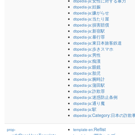
:女性に対する暴力
dbpedia-ja
:妊娠
dbpedia-ja
:嫌がらせ
dbpedia-ja
:当たり屋
dbpedia-ja
:損害賠償
dbpedia-ja
:新宿駅
dbpedia-ja
:暴行罪
dbpedia-ja
:東日本旅客鉄道
dbpedia-ja
:歩きスマホ
dbpedia-ja
:男性
dbpedia-ja
:痴漢
dbpedia-ja
:眼鏡
dbpedia-ja
:胎児
dbpedia-ja
:腕時計
dbpedia-ja
:蒲田駅
dbpedia-ja
:詐欺罪
dbpedia-ja
:迷惑防止条例
dbpedia-ja
:通り魔
dbpedia-ja
:駅
dbpedia-ja
:Category:日本の詐欺
dbpedia-ja
:Reflist
prop-
template-en