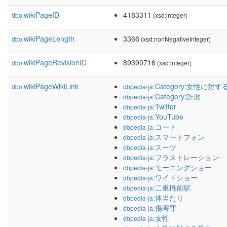
wikiPageID
4183311
dbo:
(xsd:integer)
wikiPageLength
3366
dbo:
(xsd:nonNegativeInteger)
wikiPageRevisionID
89390716
dbo:
(xsd:integer)
wikiPageWikiLink
:Category:女性に対
dbo:
dbpedia-ja
:Category:詐欺
dbpedia-ja
:Twitter
dbpedia-ja
:YouTube
dbpedia-ja
:コート
dbpedia-ja
:スマートフォン
dbpedia-ja
:スーツ
dbpedia-ja
:フラストレーション
dbpedia-ja
:モーニングショー
dbpedia-ja
:ワイドショー
dbpedia-ja
:二重橋前駅
dbpedia-ja
:体当たり
dbpedia-ja
:傷害罪
dbpedia-ja
:女性
dbpedia-ja