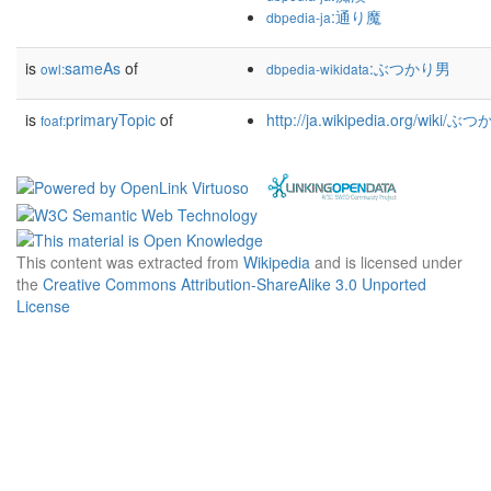
:通り魔
dbpedia-ja
is
sameAs
of
:ぶつかり男
owl:
dbpedia-wikidata
is
primaryTopic
of
http://ja.wikipedia.org/wiki/
foaf:
This content was extracted from
Wikipedia
and is licensed under
the
Creative Commons Attribution-ShareAlike 3.0 Unported
License