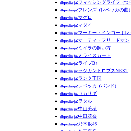
:フィッシングライフ_(つ
dbpedia-ja
:フレンズ_(レベッカの曲)
dbpedia-ja
:マグロ
dbpedia-ja
:マダイ
dbpedia-ja
:マーキー・インコーポレ
dbpedia-ja
:マーティ・フリードマン
dbpedia-ja
:ミイラの飼い方
dbpedia-ja
:ミライスカート
dbpedia-ja
:ライブB♪
dbpedia-ja
:ラジカントロプスNEXT
dbpedia-ja
:ランク王国
dbpedia-ja
:レベッカ_(バンド)
dbpedia-ja
:ワカサギ
dbpedia-ja
:ヲタル
dbpedia-ja
:中山美穂
dbpedia-ja
:中田花奈
dbpedia-ja
:乃木坂46
dbpedia-ja