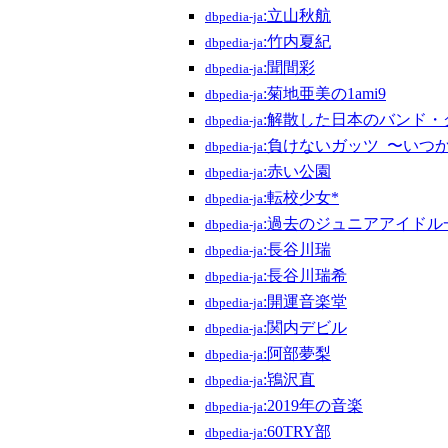
:立山秋航
dbpedia-ja
:竹内夏紀
dbpedia-ja
:聞間彩
dbpedia-ja
:菊地亜美の1ami9
dbpedia-ja
:解散した日本のバンド・
dbpedia-ja
:負けないガッツ_〜いつ
dbpedia-ja
:赤い公園
dbpedia-ja
:転校少女*
dbpedia-ja
:過去のジュニアアイドル
dbpedia-ja
:長谷川瑞
dbpedia-ja
:長谷川瑞希
dbpedia-ja
:開運音楽堂
dbpedia-ja
:関内デビル
dbpedia-ja
:阿部夢梨
dbpedia-ja
:鴇沢直
dbpedia-ja
:2019年の音楽
dbpedia-ja
:60TRY部
dbpedia-ja