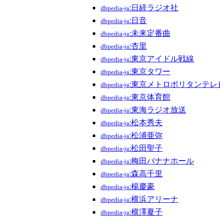
:日経ラジオ社
dbpedia-ja
:日音
dbpedia-ja
:未来定番曲
dbpedia-ja
:杏里
dbpedia-ja
:東京アイドル戦線
dbpedia-ja
:東京タワー
dbpedia-ja
:東京メトロポリタンテレ
dbpedia-ja
:東京体育館
dbpedia-ja
:東海ラジオ放送
dbpedia-ja
:松本秀夫
dbpedia-ja
:松浦亜弥
dbpedia-ja
:松田聖子
dbpedia-ja
:梅田バナナホール
dbpedia-ja
:森高千里
dbpedia-ja
:楊慶豪
dbpedia-ja
:横浜アリーナ
dbpedia-ja
:横澤夏子
dbpedia-ja