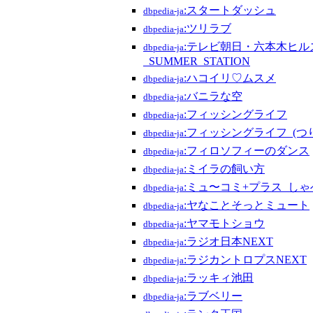
:スタートダッシュ
dbpedia-ja
:ツリラブ
dbpedia-ja
:テレビ朝日・六本木ヒル
dbpedia-ja
_SUMMER_STATION
:ハコイリ♡ムスメ
dbpedia-ja
:バニラな空
dbpedia-ja
:フィッシングライフ
dbpedia-ja
:フィッシングライフ_(つ
dbpedia-ja
:フィロソフィーのダンス
dbpedia-ja
:ミイラの飼い方
dbpedia-ja
:ミュ〜コミ+プラス_し
dbpedia-ja
:ヤなことそっとミュート
dbpedia-ja
:ヤマモトショウ
dbpedia-ja
:ラジオ日本NEXT
dbpedia-ja
:ラジカントロプスNEXT
dbpedia-ja
:ラッキィ池田
dbpedia-ja
:ラブベリー
dbpedia-ja