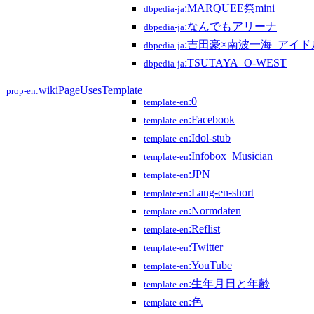
:MARQUEE祭mini
dbpedia-ja
:なんでもアリーナ
dbpedia-ja
:吉田豪×南波一海_アイ
dbpedia-ja
:TSUTAYA_O-WEST
dbpedia-ja
wikiPageUsesTemplate
prop-en:
:0
template-en
:Facebook
template-en
:Idol-stub
template-en
:Infobox_Musician
template-en
:JPN
template-en
:Lang-en-short
template-en
:Normdaten
template-en
:Reflist
template-en
:Twitter
template-en
:YouTube
template-en
:生年月日と年齢
template-en
:色
template-en