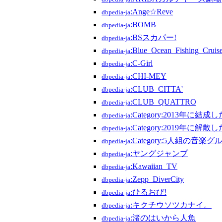
:Ange☆Reve
dbpedia-ja
:BOMB
dbpedia-ja
:BSスカパー!
dbpedia-ja
:Blue_Ocean_Fishing_Cruis
dbpedia-ja
:C-Girl
dbpedia-ja
:CHI-MEY
dbpedia-ja
:CLUB_CITTA'
dbpedia-ja
:CLUB_QUATTRO
dbpedia-ja
:Category:2013年に
dbpedia-ja
:Category:2019年に
dbpedia-ja
:Category:5人組の音楽
dbpedia-ja
:ヤングジャンプ
dbpedia-ja
:Kawaiian_TV
dbpedia-ja
:Zepp_DiverCity
dbpedia-ja
:ひるおび!
dbpedia-ja
:キクチウソツカナイ。
dbpedia-ja
:渚のはいから人魚
dbpedia-ja