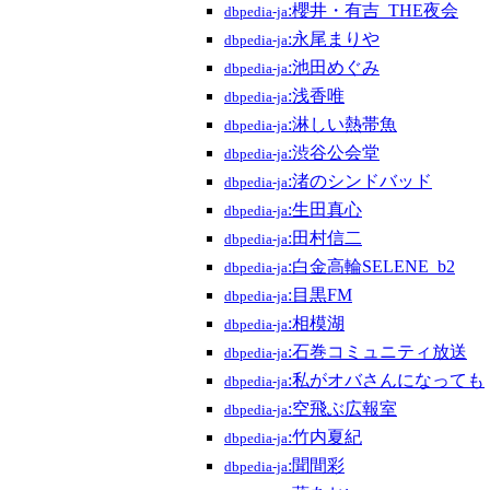
:櫻井・有吉_THE夜会
dbpedia-ja
:永尾まりや
dbpedia-ja
:池田めぐみ
dbpedia-ja
:浅香唯
dbpedia-ja
:淋しい熱帯魚
dbpedia-ja
:渋谷公会堂
dbpedia-ja
:渚のシンドバッド
dbpedia-ja
:生田真心
dbpedia-ja
:田村信二
dbpedia-ja
:白金高輪SELENE_b2
dbpedia-ja
:目黒FM
dbpedia-ja
:相模湖
dbpedia-ja
:石巻コミュニティ放送
dbpedia-ja
:私がオバさんになっても
dbpedia-ja
:空飛ぶ広報室
dbpedia-ja
:竹内夏紀
dbpedia-ja
:聞間彩
dbpedia-ja