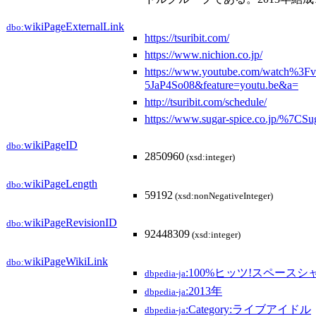
wikiPageExternalLink
dbo:
https://tsuribit.com/
https://www.nichion.co.jp/
https://www.youtube.com/watch%3Fv
5JaP4So08&feature=youtu.be&a=
http://tsuribit.com/schedule/
https://www.sugar-spice.co.jp/%7CS
wikiPageID
dbo:
2850960
(xsd:integer)
wikiPageLength
dbo:
59192
(xsd:nonNegativeInteger)
wikiPageRevisionID
dbo:
92448309
(xsd:integer)
wikiPageWikiLink
dbo:
:100%ヒッツ!スペース
dbpedia-ja
:2013年
dbpedia-ja
:Category:ライブアイドル
dbpedia-ja