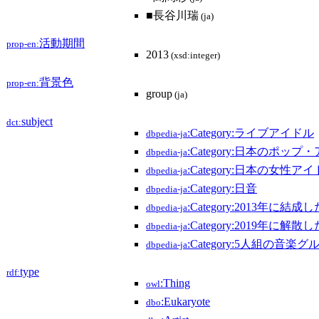
■長谷川瑞
(ja)
活動期間
prop-en:
2013
(xsd:integer)
背景色
prop-en:
group
(ja)
subject
dct:
:Category:ライブアイドル
dbpedia-ja
:Category:日本のポッ
dbpedia-ja
:Category:日本の女性
dbpedia-ja
:Category:日音
dbpedia-ja
:Category:2013年に
dbpedia-ja
:Category:2019年に
dbpedia-ja
:Category:5人組の音楽
dbpedia-ja
type
rdf:
:Thing
owl
:Eukaryote
dbo