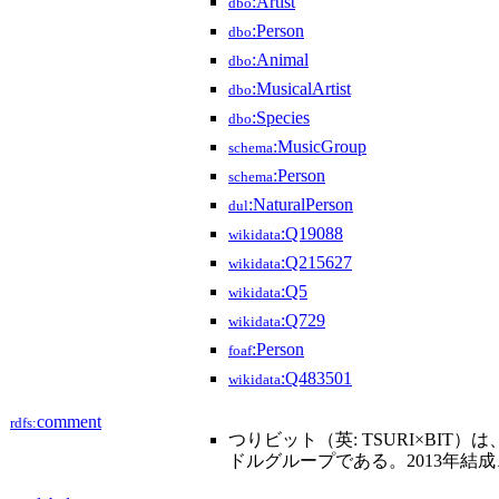
:Artist
dbo
:Person
dbo
:Animal
dbo
:MusicalArtist
dbo
:Species
dbo
:MusicGroup
schema
:Person
schema
:NaturalPerson
dul
:Q19088
wikidata
:Q215627
wikidata
:Q5
wikidata
:Q729
wikidata
:Person
foaf
:Q483501
wikidata
comment
rdfs:
つりビット（英: TSURI×BIT
ドルグループである。2013年結成