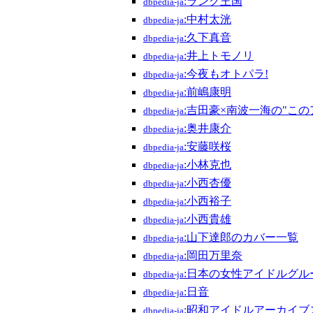
:ランク王国
dbpedia-ja
:中村太洸
dbpedia-ja
:久下真音
dbpedia-ja
:井上トモノリ
dbpedia-ja
:今夜もオトパラ!
dbpedia-ja
:前嶋康明
dbpedia-ja
:吉田豪×南波一海の"こ
dbpedia-ja
:奥井康介
dbpedia-ja
:安藤咲桜
dbpedia-ja
:小林克也
dbpedia-ja
:小西杏優
dbpedia-ja
:小西裕子
dbpedia-ja
:小西貴雄
dbpedia-ja
:山下達郎のカバー一覧
dbpedia-ja
:岡田万里奈
dbpedia-ja
:日本の女性アイドルグル
dbpedia-ja
:日音
dbpedia-ja
:昭和アイドルアーカイブ
dbpedia-ja