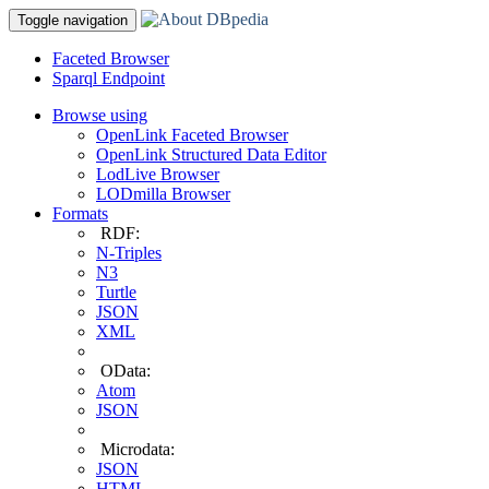
Toggle navigation
Faceted Browser
Sparql Endpoint
Browse using
OpenLink Faceted Browser
OpenLink Structured Data Editor
LodLive Browser
LODmilla Browser
Formats
RDF:
N-Triples
N3
Turtle
JSON
XML
OData:
Atom
JSON
Microdata:
JSON
HTML