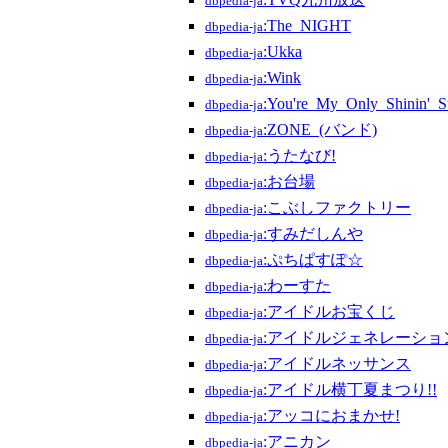
dbpedia-ja
:The_NIGHT
dbpedia-ja
:Ukka
dbpedia-ja
:Wink
dbpedia-ja
:You're_My_Only_Shinin'_S
dbpedia-ja
:ZONE_(バンド)
dbpedia-ja
:うたなび!
dbpedia-ja
:お台場
dbpedia-ja
:こぶしファクトリー
dbpedia-ja
:すみだしんや
dbpedia-ja
:ぷちぱすぽ☆
dbpedia-ja
:わーすた
dbpedia-ja
:アイドルお宝くじ
dbpedia-ja
:アイドルジェネレーショ
dbpedia-ja
:アイドルネッサンス
dbpedia-ja
:アイドル横丁夏まつり!!
dbpedia-ja
:アッコにおまかせ!
dbpedia-ja
:アニカン
dbpedia-ja