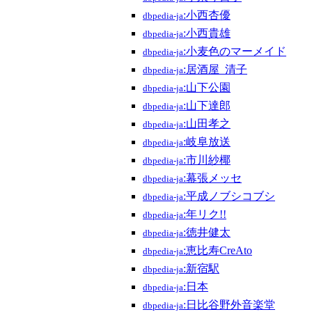
:小西杏優
dbpedia-ja
:小西貴雄
dbpedia-ja
:小麦色のマーメイド
dbpedia-ja
:居酒屋_清子
dbpedia-ja
:山下公園
dbpedia-ja
:山下達郎
dbpedia-ja
:山田孝之
dbpedia-ja
:岐阜放送
dbpedia-ja
:市川紗椰
dbpedia-ja
:幕張メッセ
dbpedia-ja
:平成ノブシコブシ
dbpedia-ja
:年リク!!
dbpedia-ja
:徳井健太
dbpedia-ja
:恵比寿CreAto
dbpedia-ja
:新宿駅
dbpedia-ja
:日本
dbpedia-ja
:日比谷野外音楽堂
dbpedia-ja