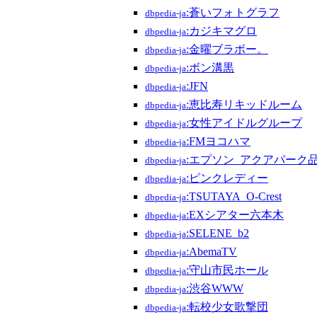
:蒼いフォトグラフ
dbpedia-ja
:カジキマグロ
dbpedia-ja
:金曜ブラボー。
dbpedia-ja
:ボン溝黒
dbpedia-ja
:JFN
dbpedia-ja
:恵比寿リキッドルーム
dbpedia-ja
:女性アイドルグループ
dbpedia-ja
:FMヨコハマ
dbpedia-ja
:エプソン_アクアパーク
dbpedia-ja
:ピンクレディー
dbpedia-ja
:TSUTAYA_O-Crest
dbpedia-ja
:EXシアター六本木
dbpedia-ja
:SELENE_b2
dbpedia-ja
:AbemaTV
dbpedia-ja
:守山市民ホール
dbpedia-ja
:渋谷WWW
dbpedia-ja
:転校少女歌撃団
dbpedia-ja