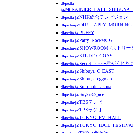
dbpedia-
:Mt.RAINIER_HALL_SHIBUYA
ja
:NHK総合テレビジョン
dbpedia-ja
:OH!_HAPPY_MORNING
dbpedia-ja
:PUFFY
dbpedia-ja
:Party_Rockets_GT
dbpedia-ja
:SHOWROOM_(ストリ
dbpedia-ja
:STUDIO_COAST
dbpedia-ja
:Secret_base〜君がくれ
dbpedia-ja
:Shibuya_O-EAST
dbpedia-ja
:Shibuya_eggman
dbpedia-ja
:Sora_tob_sakana
dbpedia-ja
:Sugar&Spice
dbpedia-ja
:TBSテレビ
dbpedia-ja
:TBSラジオ
dbpedia-ja
:TOKYO_FM_HALL
dbpedia-ja
:TOKYO_IDOL_FESTIVA
dbpedia-ja
:TVQ九州放送