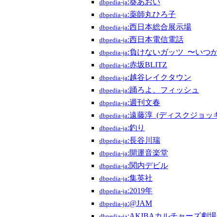
:葵あおい
dbpedia-ja
:薬師丸ひろ子
dbpedia-ja
:西日本総合展示場
dbpedia-ja
:西日本電信電話
dbpedia-ja
:負けないガッツ_〜いつ
dbpedia-ja
:赤坂BLITZ
dbpedia-ja
:越谷レイクタウン
dbpedia-ja
:踊ろよ、フィッシュ
dbpedia-ja
:週刊文春
dbpedia-ja
:遠藤淳_(ディスクジョッ
dbpedia-ja
:釣り
dbpedia-ja
:長谷川瑞
dbpedia-ja
:開運音楽堂
dbpedia-ja
:関内デビル
dbpedia-ja
:集英社
dbpedia-ja
:2019年
dbpedia-ja
:@JAM
dbpedia-ja
:AKIBAカルチャーズ劇場
dbpedia-ja