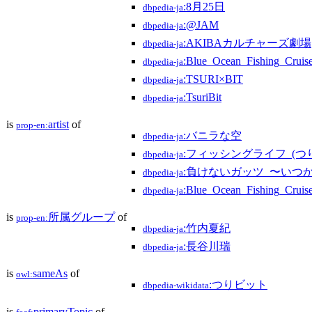
:8月25日
dbpedia-ja
:@JAM
dbpedia-ja
:AKIBAカルチャーズ劇場
dbpedia-ja
:Blue_Ocean_Fishing_Cruis
dbpedia-ja
:TSURI×BIT
dbpedia-ja
:TsuriBit
dbpedia-ja
is
artist
of
prop-en:
:バニラな空
dbpedia-ja
:フィッシングライフ_(つ
dbpedia-ja
:負けないガッツ_〜いつ
dbpedia-ja
:Blue_Ocean_Fishing_Cruis
dbpedia-ja
is
所属グループ
of
prop-en:
:竹内夏紀
dbpedia-ja
:長谷川瑞
dbpedia-ja
is
sameAs
of
owl:
:つりビット
dbpedia-wikidata
is
primaryTopic
of