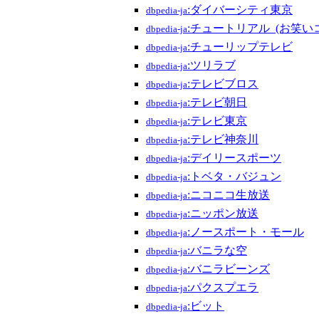
:ダイバーシティ東京
dbpedia-ja
:チュートリアル_(お笑い
dbpedia-ja
:チューリップテレビ
dbpedia-ja
:ツリラブ
dbpedia-ja
:テレビブロス
dbpedia-ja
:テレビ朝日
dbpedia-ja
:テレビ東京
dbpedia-ja
:テレビ神奈川
dbpedia-ja
:デイリースポーツ
dbpedia-ja
:トベタ・バジュン
dbpedia-ja
:ニコニコ生放送
dbpedia-ja
:ニッポン放送
dbpedia-ja
:ノースポート・モール
dbpedia-ja
:バニラな空
dbpedia-ja
:バニラビーンズ
dbpedia-ja
:パクスプエラ
dbpedia-ja
:ビット
dbpedia-ja