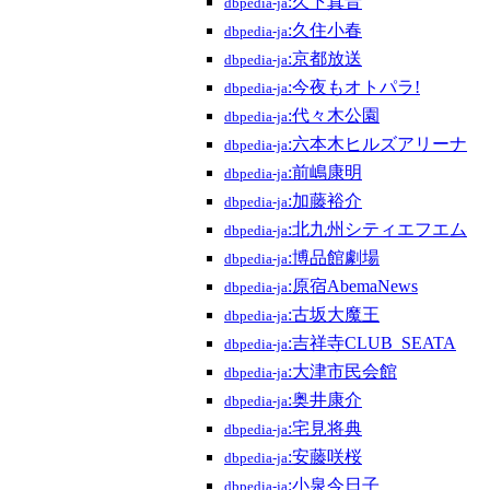
:久下真音
dbpedia-ja
:久住小春
dbpedia-ja
:京都放送
dbpedia-ja
:今夜もオトパラ!
dbpedia-ja
:代々木公園
dbpedia-ja
:六本木ヒルズアリーナ
dbpedia-ja
:前嶋康明
dbpedia-ja
:加藤裕介
dbpedia-ja
:北九州シティエフエム
dbpedia-ja
:博品館劇場
dbpedia-ja
:原宿AbemaNews
dbpedia-ja
:古坂大魔王
dbpedia-ja
:吉祥寺CLUB_SEATA
dbpedia-ja
:大津市民会館
dbpedia-ja
:奥井康介
dbpedia-ja
:宅見将典
dbpedia-ja
:安藤咲桜
dbpedia-ja
:小泉今日子
dbpedia-ja