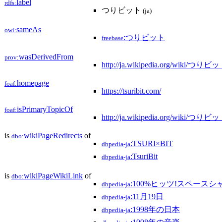
label
rdfs:
つりビット
(ja)
sameAs
owl:
:つりビット
freebase
wasDerivedFrom
prov:
http://ja.wikipedia.org/wiki/つりビ
homepage
foaf:
https://tsuribit.com/
isPrimaryTopicOf
foaf:
http://ja.wikipedia.org/wiki/つりビ
is
wikiPageRedirects
of
dbo:
:TSURI×BIT
dbpedia-ja
:TsuriBit
dbpedia-ja
is
wikiPageWikiLink
of
dbo:
:100%ヒッツ!スペース
dbpedia-ja
:11月19日
dbpedia-ja
:1998年の日本
dbpedia-ja