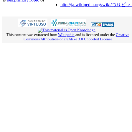
foaf:
http://ja.wikipedia.org/wiki/つりビ
This content was extracted from
Wikipedia
and is licensed under the
Creative
Commons Attribution-ShareAlike 3.0 Unported License