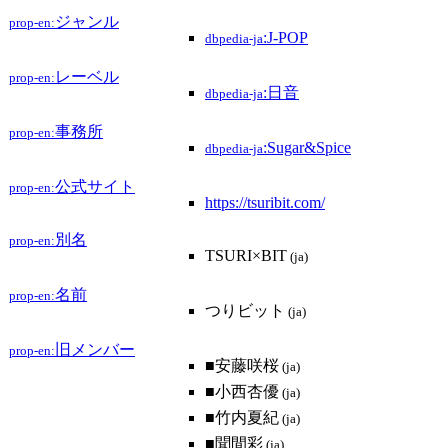
ジャンル
prop-en:
:J-POP
dbpedia-ja
レーベル
prop-en:
:日音
dbpedia-ja
事務所
prop-en:
:Sugar&Spice
dbpedia-ja
公式サイト
prop-en:
https://tsuribit.com/
別名
prop-en:
TSURI×BIT
(ja)
名前
prop-en:
つりビット
(ja)
旧メンバー
prop-en:
■安藤咲桜
(ja)
■小西杏優
(ja)
■竹内夏紀
(ja)
■聞間彩
(ja)