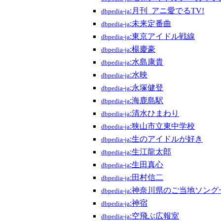
:月刊_アニ愛でるTV!
dbpedia-ja
:未来定番曲
dbpedia-ja
:東京アイドル戦線
dbpedia-ja
:楊慶豪
dbpedia-ja
:水島康貴
dbpedia-ja
:水映
dbpedia-ja
:永塚健登
dbpedia-ja
:海鹿島駅
dbpedia-ja
:清水ひまわり
dbpedia-ja
:狭山市立東中学校
dbpedia-ja
:生のアイドルが好き
dbpedia-ja
:生江龍太郎
dbpedia-ja
:生田真心
dbpedia-ja
:田村信二
dbpedia-ja
:神奈川県のご当地ソング
dbpedia-ja
:神宿
dbpedia-ja
:空飛ぶ広報室
dbpedia-ja