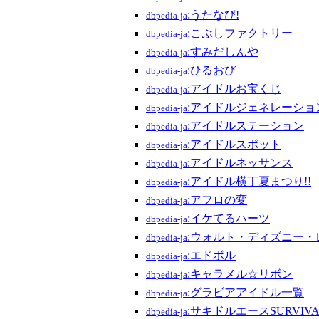
:うたなび!
dbpedia-ja
:こぶしファクトリー
dbpedia-ja
:すみだしんや
dbpedia-ja
:ひるおび
dbpedia-ja
:アイドルお宝くじ
dbpedia-ja
:アイドルジェネレーショ
dbpedia-ja
:アイドルステーション
dbpedia-ja
:アイドルスポット
dbpedia-ja
:アイドルネッサンス
dbpedia-ja
:アイドル横丁夏まつり!!
dbpedia-ja
:アフロの変
dbpedia-ja
:イケてるハーツ
dbpedia-ja
:ウォルト・ディズニー・
dbpedia-ja
:エドボル
dbpedia-ja
:キャラメル☆リボン
dbpedia-ja
:グラビアアイドル一覧
dbpedia-ja
:サキドルエースSURVIVA
dbpedia-ja