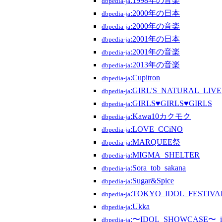
:1998年の音楽
dbpedia-ja
:2000年の日本
dbpedia-ja
:2000年の音楽
dbpedia-ja
:2001年の日本
dbpedia-ja
:2001年の音楽
dbpedia-ja
:2013年の音楽
dbpedia-ja
:Cupitron
dbpedia-ja
:GIRL'S_NATURAL_LIVE
dbpedia-ja
:GIRLS♥GIRLS♥GIRLS
dbpedia-ja
:Kawa10カクモク
dbpedia-ja
:LOVE_CCiNO
dbpedia-ja
:MARQUEE祭
dbpedia-ja
:MIGMA_SHELTER
dbpedia-ja
:Sora_tob_sakana
dbpedia-ja
:Sugar&Spice
dbpedia-ja
:TOKYO_IDOL_FESTIVA
dbpedia-ja
:Ukka
dbpedia-ja
:〜IDOL_SHOWCASE〜_i
dbpedia-ja