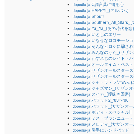
:C調言葉に御用心
dbpedia-ja
:HAPPY!_(アルバム)
dbpedia-ja
:Shout!
dbpedia-ja
:Southern_All_Star
dbpedia-ja
:Ya_Ya_(あの時代を
dbpedia-ja
:いとしのエリー
dbpedia-ja
:いなせなロコモーショ
dbpedia-ja
:そんなヒロシに騙され
dbpedia-ja
:みんなのうた_(サザ
dbpedia-ja
:わすれじのレイド・バ
dbpedia-ja
:オールタイム・ベスト
dbpedia-ja
:サザンオールスターズ
dbpedia-ja
:サザンオールスター
dbpedia-ja
:シャ・ラ・ラ/ごめん
dbpedia-ja
:ジャズマン_(サザン
dbpedia-ja
:スイカ_(曖昧さ回避)
dbpedia-ja
:バラッド2_'83〜'86
dbpedia-ja
:バラッド_(サザンオ
dbpedia-ja
:ボディ・スペシャルII
dbpedia-ja
:ミス・ブランニュー・
dbpedia-ja
:メロディ_(サザンオ
dbpedia-ja
:勝手にシンドバッド
dbpedia-ja