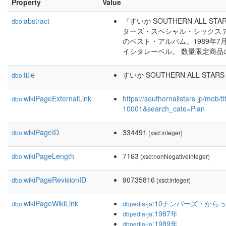
Property
Value
abstract
『すいか SOUTHERN ALL ST
dbo:
ターズ・スペシャル・シックス
のベスト・アルバム。1989年7
イシタレーベル。 数量限定商品
title
すいか SOUTHERN ALL STARS 
dbo:
wikiPageExternalLink
https://southernallstars.jp/mo
dbo:
10001&search_cate=Plan
wikiPageID
334491
dbo:
(xsd:integer)
wikiPageLength
7163
dbo:
(xsd:nonNegativeInteger)
wikiPageRevisionID
90735816
dbo:
(xsd:integer)
wikiPageWikiLink
:10ナンバーズ・から
dbo:
dbpedia-ja
:1987年
dbpedia-ja
:1989年
dbpedia-ja