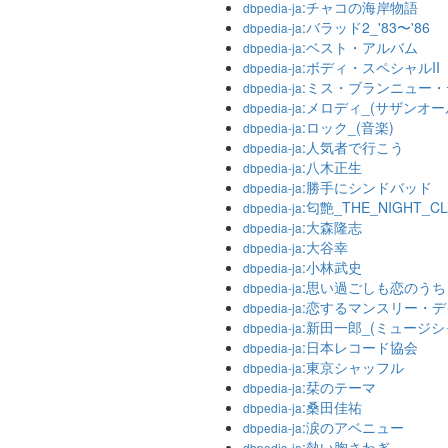
:チャコの海岸物語
dbpedia-ja
:バラッド2_'83〜'86
dbpedia-ja
:ベスト・アルバム
dbpedia-ja
:ボディ・スペシャルII
dbpedia-ja
:ミス・ブランニュー・
dbpedia-ja
:メロディ_(サザンオ
dbpedia-ja
:ロック_(音楽)
dbpedia-ja
:人気者で行こう
dbpedia-ja
:八木正生
dbpedia-ja
:勝手にシンドバッド
dbpedia-ja
:匂艶_THE_NIGHT_C
dbpedia-ja
:大森隆志
dbpedia-ja
:大谷幸
dbpedia-ja
:小林武史
dbpedia-ja
:思い過ごしも恋のうち
dbpedia-ja
:恋するマンスリー・デ
dbpedia-ja
:新田一郎_(ミュージシ
dbpedia-ja
:日本レコード協会
dbpedia-ja
:東京シャッフル
dbpedia-ja
:栞のテーマ
dbpedia-ja
:桑田佳祐
dbpedia-ja
:涙のアベニュー
dbpedia-ja
:熱い胸さわぎ
dbpedia-ja