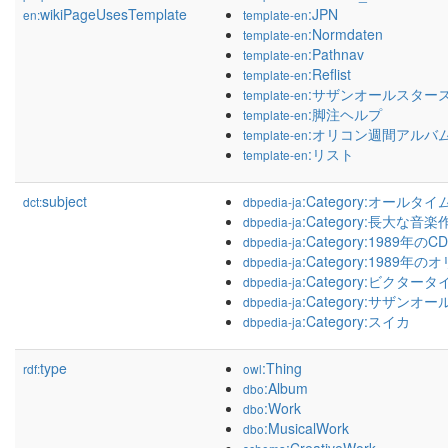
wikiPageUsesTemplate
:JPN
en:
template-en
:Normdaten
template-en
:Pathnav
template-en
:Reflist
template-en
:サザンオールスター
template-en
:脚注ヘルプ
template-en
:オリコン週間アルバム
template-en
:リスト
template-en
subject
:Category:オール
dct:
dbpedia-ja
:Category:長大な音
dbpedia-ja
:Category:1989年のC
dbpedia-ja
:Category:198
dbpedia-ja
:Category:ビクタ
dbpedia-ja
:Category:サザ
dbpedia-ja
:Category:スイカ
dbpedia-ja
type
:Thing
rdf:
owl
:Album
dbo
:Work
dbo
:MusicalWork
dbo