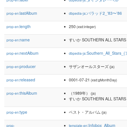
lastAlbum
:バラッド2_'83〜'86
prop-en:
dbpedia-ja
length
250
prop-en:
(xsd:integer)
name
すいか SOUTHERN ALL STARS 
prop-en:
nextAlbum
:Southern_All_Star
prop-en:
dbpedia-ja
producer
サザンオールスターズ
prop-en:
(ja)
released
0001-07-21
prop-en:
(xsd:gMonthDay)
thisAlbum
（1989年）
prop-en:
(ja)
すいか SOUTHERN ALL STARS 
type
ベスト・アルバム
prop-en:
(ja)
:Infobox_Album
prop-
template-en