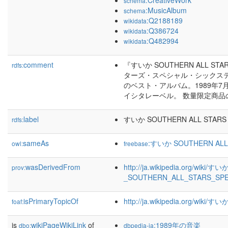
:CreativeWork
schema
:MusicAlbum
schema
:Q2188189
wikidata
:Q386724
wikidata
:Q482994
wikidata
comment
『すいか SOUTHERN ALL ST
rdfs:
ターズ・スペシャル・シックス
のベスト・アルバム。1989年7
イシタレーベル。 数量限定商品
label
すいか SOUTHERN ALL STARS 
rdfs:
sameAs
:すいか SOUTHERN ALL 
owl:
freebase
wasDerivedFrom
http://ja.wikipedia.org/wiki/すい
prov:
_SOUTHERN_ALL_STARS_SPEC
isPrimaryTopicOf
http://ja.wikipedia.org/wi
foaf:
is
wikiPageWikiLink
of
:1989年の音楽
dbo:
dbpedia-ja