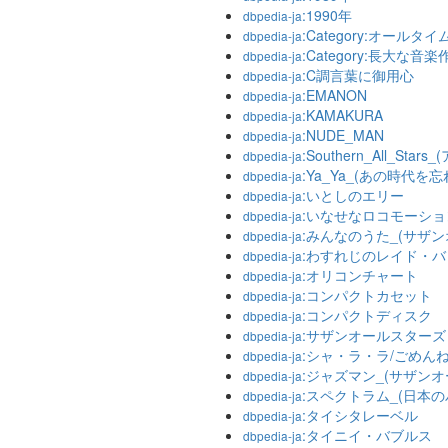
:1990年
dbpedia-ja
:Category:オール
dbpedia-ja
:Category:長大な音
dbpedia-ja
:C調言葉に御用心
dbpedia-ja
:EMANON
dbpedia-ja
:KAMAKURA
dbpedia-ja
:NUDE_MAN
dbpedia-ja
:Southern_All_Star
dbpedia-ja
:Ya_Ya_(あの時代を
dbpedia-ja
:いとしのエリー
dbpedia-ja
:いなせなロコモーショ
dbpedia-ja
:みんなのうた_(サザ
dbpedia-ja
:わすれじのレイド・バ
dbpedia-ja
:オリコンチャート
dbpedia-ja
:コンパクトカセット
dbpedia-ja
:コンパクトディスク
dbpedia-ja
:サザンオールスターズ
dbpedia-ja
:シャ・ラ・ラ/ごめん
dbpedia-ja
:ジャズマン_(サザン
dbpedia-ja
:スペクトラム_(日本の
dbpedia-ja
:タイシタレーベル
dbpedia-ja
:タイニイ・バブルス
dbpedia-ja