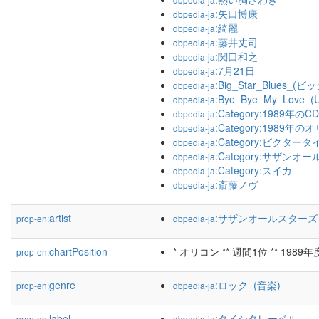
:矢口博康
dbpedia-ja
:綺麗
dbpedia-ja
:藤井丈司
dbpedia-ja
:関口和之
dbpedia-ja
:7月21日
dbpedia-ja
:Big_Star_Blues_
dbpedia-ja
:Bye_Bye_My_Love_(U
dbpedia-ja
:Category:1989年のC
dbpedia-ja
:Category:198
dbpedia-ja
:Category:ビクタ
dbpedia-ja
:Category:サザ
dbpedia-ja
:Category:スイカ
dbpedia-ja
:斎藤ノヴ
dbpedia-ja
artist
:サザンオールスターズ
prop-en:
dbpedia-ja
chartPosition
* オリコン ** 週間1位 ** 1989
prop-en:
genre
:ロック_(音楽)
prop-en:
dbpedia-ja
label
:タイシタレーベル
prop-en:
dbpedia-ja