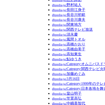
dbpedia-ja
:野村祐人
dbpedia-ja
:長田江身子
dbpedia-ja
:長谷川初範
dbpedia-ja
:長谷川康夫
dbpedia-ja
:関東地方
dbpedia-ja
:関西テレビ放送
dbpedia-ja
:須永慶
dbpedia-ja
:風間トオル
dbpedia-ja
:高橋かおり
dbpedia-ja
:高橋由美子
dbpedia-ja
:高知東生
dbpedia-ja
:鮎ゆうき
dbpedia-ja
:Category:オムニバス
dbpedia-ja
:Category:関西テレ
dbpedia-ja
:加藤めぐみ
dbpedia-ja
:3月16日
dbpedia-ja
:Category:1999年の
dbpedia-ja
:Category:日本各
dbpedia-ja
:畠山明子
dbpedia-ja
:笠置高弘
dbpedia-ja
:中嶋美智代
dbpedia-ja