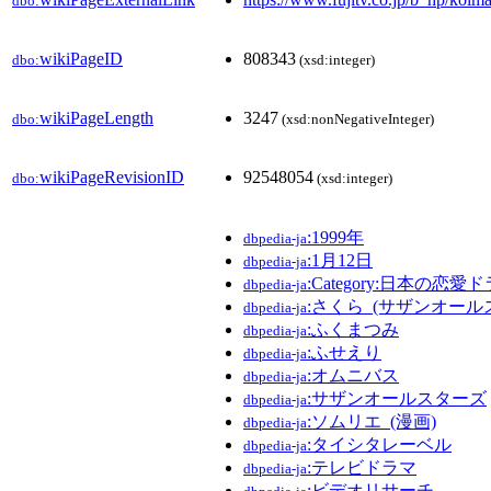
dbo:
wikiPageID
808343
dbo:
(xsd:integer)
wikiPageLength
3247
dbo:
(xsd:nonNegativeInteger)
wikiPageRevisionID
92548054
dbo:
(xsd:integer)
:1999年
dbpedia-ja
:1月12日
dbpedia-ja
:Category:日本の恋愛
dbpedia-ja
:さくら_(サザンオー
dbpedia-ja
:ふくまつみ
dbpedia-ja
:ふせえり
dbpedia-ja
:オムニバス
dbpedia-ja
:サザンオールスターズ
dbpedia-ja
:ソムリエ_(漫画)
dbpedia-ja
:タイシタレーベル
dbpedia-ja
:テレビドラマ
dbpedia-ja
:ビデオリサーチ