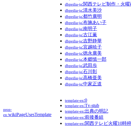
:関西テレビ制作・火曜
dbpedia-ja
:清水美沙
dbpedia-ja
:都竹廣明
dbpedia-ja
:布施あい子
dbpedia-ja
:南明子
dbpedia-ja
:古江薫
dbpedia-ja
:吉野静華
dbpedia-ja
:宮越暁子
dbpedia-ja
:徳永廣美
dbpedia-ja
:本郷慎一郎
dbpedia-ja
:武田歩
dbpedia-ja
:石川彰
dbpedia-ja
:高橋亜美
dbpedia-ja
:中家正道
dbpedia-ja
:0
template-en
:Tv-stub
template-en
prop-
:出典の明記
template-en
wikiPageUsesTemplate
en:
:前後番組
template-en
:関西テレビ火曜10時
template-en