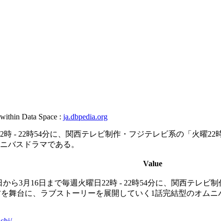
 within Data Space :
ja.dbpedia.org
日22時 - 22時54分に、関西テレビ制作・フジテレビ系の「火
ムニバスドラマである。
Value
2日から3月16日まで毎週火曜日22時 - 22時54分に、関西
方を舞台に、ラブストーリーを展開していく1話完結型のオムニ
chi/