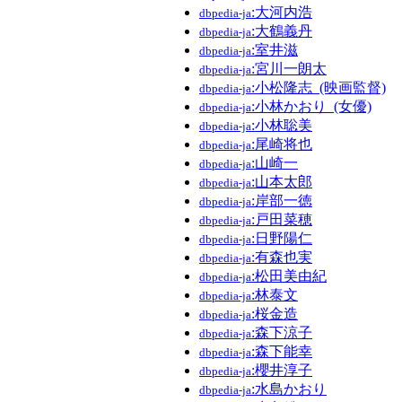
:大河内浩
dbpedia-ja
:大鶴義丹
dbpedia-ja
:室井滋
dbpedia-ja
:宮川一朗太
dbpedia-ja
:小松隆志_(映画監督)
dbpedia-ja
:小林かおり_(女優)
dbpedia-ja
:小林聡美
dbpedia-ja
:尾崎将也
dbpedia-ja
:山崎一
dbpedia-ja
:山本太郎
dbpedia-ja
:岸部一徳
dbpedia-ja
:戸田菜穂
dbpedia-ja
:日野陽仁
dbpedia-ja
:有森也実
dbpedia-ja
:松田美由紀
dbpedia-ja
:林泰文
dbpedia-ja
:桜金造
dbpedia-ja
:森下涼子
dbpedia-ja
:森下能幸
dbpedia-ja
:櫻井淳子
dbpedia-ja
:水島かおり
dbpedia-ja