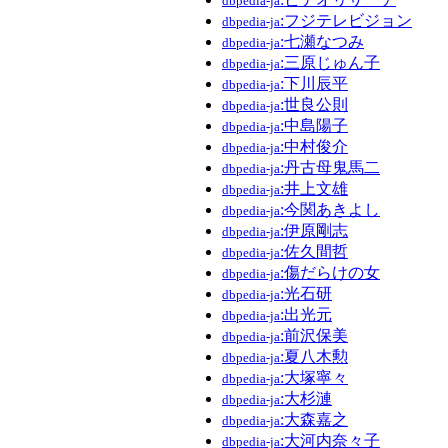
dbpedia-ja
:フジテレビジョン
dbpedia-ja
:七瀬なつみ
dbpedia-ja
:三原じゅん子
dbpedia-ja
:下川辰平
dbpedia-ja
:世良公則
dbpedia-ja
:中島陽子
dbpedia-ja
:中村俊介
dbpedia-ja
:丹古母鬼馬二
dbpedia-ja
:井上文雄
dbpedia-ja
:今関あきよし
dbpedia-ja
:伊原剛志
dbpedia-ja
:佐久間哲
dbpedia-ja
:傷だらけの女
dbpedia-ja
:光石研
dbpedia-ja
:出光元
dbpedia-ja
:前沢保美
dbpedia-ja
:夏八木勲
dbpedia-ja
:大塚寧々
dbpedia-ja
:大杉漣
dbpedia-ja
:大森嘉之
dbpedia-ja
:大河内奈々子
dbpedia-ja