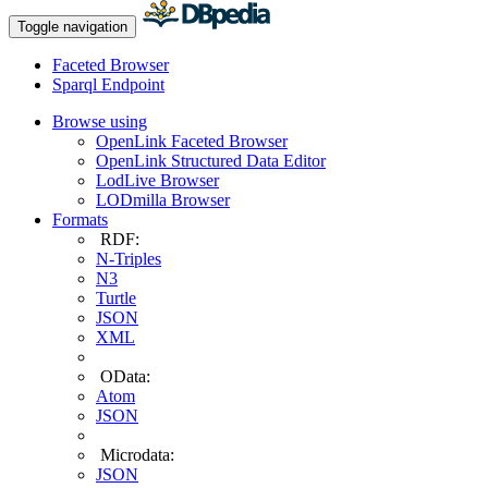
Toggle navigation
Faceted Browser
Sparql Endpoint
Browse using
OpenLink Faceted Browser
OpenLink Structured Data Editor
LodLive Browser
LODmilla Browser
Formats
RDF:
N-Triples
N3
Turtle
JSON
XML
OData:
Atom
JSON
Microdata:
JSON