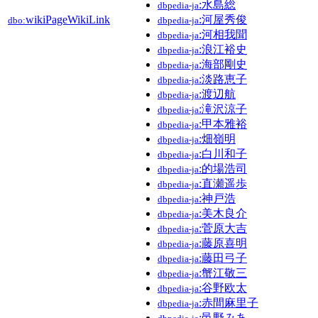
:水島総
dbpedia-ja
wikiPageWikiLink
:河屋秀俊
dbo:
dbpedia-ja
:河相我聞
dbpedia-ja
:浪江裕史
dbpedia-ja
:海部剛史
dbpedia-ja
:淡路恵子
dbpedia-ja
:渡辺航
dbpedia-ja
:滝沢涼子
dbpedia-ja
:甲本雅裕
dbpedia-ja
:畑嶺明
dbpedia-ja
:白川和子
dbpedia-ja
:的場浩司
dbpedia-ja
:直瀬遥歩
dbpedia-ja
:神戸浩
dbpedia-ja
:美木良介
dbpedia-ja
:菅原大吉
dbpedia-ja
:藤原喜明
dbpedia-ja
:藤田弓子
dbpedia-ja
:蟹江敬三
dbpedia-ja
:谷野欧太
dbpedia-ja
:赤間麻里子
dbpedia-ja
:邑野みあ