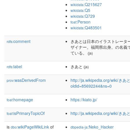
:Q215627
wikidata
:Q5
wikidata
:Q729
wikidata
:Person
foaf
:Q483501
wikidata
comment
きあとは日本のイラストレーター
rdfs:
ザイナー。福岡県出身。の名義
ている。
(ja)
label
きあと
rdfs:
(ja)
wasDerivedFrom
http://ja.wikipedia.org/wiki/きあ
prov:
oldid=85692244&ns=0
homepage
https://kiato.jp/
foaf:
isPrimaryTopicOf
http://ja.wikipedia.org/wiki/きあ
foaf:
is
wikiPageWikiLink
of
:Neko_Hacker
dbo:
dbpedia-ja