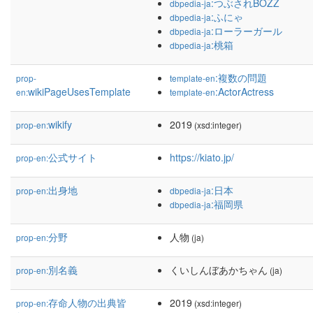
:つぶされBOZZ
dbpedia-ja
:ふにゃ
dbpedia-ja
:ローラーガール
dbpedia-ja
:桃箱
dbpedia-ja
:複数の問題
prop-
template-en
wikiPageUsesTemplate
:ActorActress
en:
template-en
wikify
2019
prop-en:
(xsd:integer)
公式サイト
https://kiato.jp/
prop-en:
出身地
:日本
prop-en:
dbpedia-ja
:福岡県
dbpedia-ja
分野
人物
prop-en:
(ja)
別名義
くいしんぼあかちゃん
prop-en:
(ja)
存命人物の出典皆
2019
prop-en:
(xsd:integer)