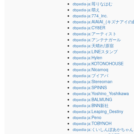
:苺りなはむ
dbpedia-ja
:萌え
dbpedia-ja
:774_inc.
dbpedia-ja
:AIAIAI_(キズナアイの
dbpedia-ja
:CY8ER
dbpedia-ja
:アーティスト
dbpedia-ja
:アンテナガール
dbpedia-ja
:天晴れ!原宿
dbpedia-ja
:LINEスタンプ
dbpedia-ja
:Hylen
dbpedia-ja
:KOTONOHOUSE
dbpedia-ja
:Nicamoq
dbpedia-ja
:ブイアパ
dbpedia-ja
:Stereoman
dbpedia-ja
:SPINNS
dbpedia-ja
:Yoshino_Yoshikawa
dbpedia-ja
:BALMUNG
dbpedia-ja
:BNN新社
dbpedia-ja
:Leaping_Destiny
dbpedia-ja
:Peno
dbpedia-ja
:TOBYNOH
dbpedia-ja
:くいしんぼあかちゃん
dbpedia-ja