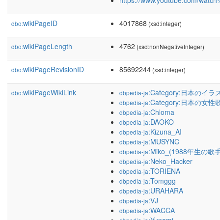
https://www.youtube.com/wat
wikiPageID
4017868
dbo:
(xsd:integer)
wikiPageLength
4762
dbo:
(xsd:nonNegativeInteger)
wikiPageRevisionID
85692244
dbo:
(xsd:integer)
wikiPageWikiLink
:Category:日本の
dbo:
dbpedia-ja
:Category:日本の女性
dbpedia-ja
:Chloma
dbpedia-ja
:DAOKO
dbpedia-ja
:Kizuna_AI
dbpedia-ja
:MUSYNC
dbpedia-ja
:Miko_(1988年生の歌手
dbpedia-ja
:Neko_Hacker
dbpedia-ja
:TORIENA
dbpedia-ja
:Tomggg
dbpedia-ja
:URAHARA
dbpedia-ja
:VJ
dbpedia-ja
:WACCA
dbpedia-ja