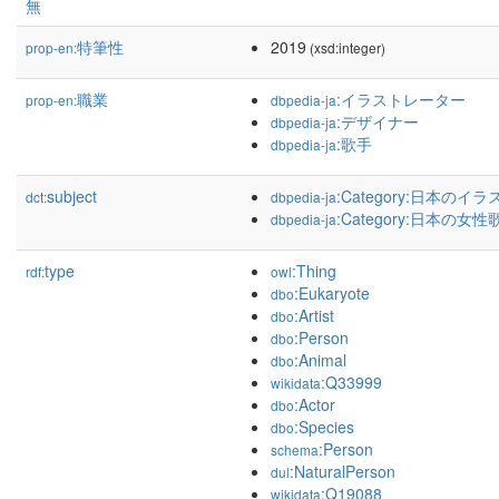
無
特筆性
2019
prop-en:
(xsd:integer)
職業
:イラストレーター
prop-en:
dbpedia-ja
:デザイナー
dbpedia-ja
:歌手
dbpedia-ja
subject
:Category:日本の
dct:
dbpedia-ja
:Category:日本の女性
dbpedia-ja
type
:Thing
rdf:
owl
:Eukaryote
dbo
:Artist
dbo
:Person
dbo
:Animal
dbo
:Q33999
wikidata
:Actor
dbo
:Species
dbo
:Person
schema
:NaturalPerson
dul
:Q19088
wikidata