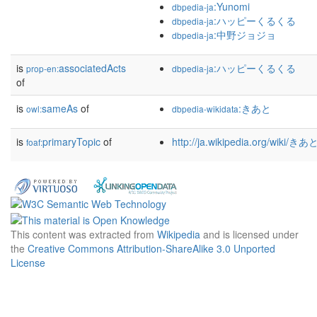
:Yunomi
dbpedia-ja
:ハッピーくるくる
dbpedia-ja
:中野ジョジョ
dbpedia-ja
is
associatedActs
:ハッピーくるくる
prop-en:
dbpedia-ja
of
is
sameAs
of
:きあと
owl:
dbpedia-wikidata
is
primaryTopic
of
http://ja.wikipedia.org/wiki/きあ
foaf:
This content was extracted from
Wikipedia
and is licensed under
the
Creative Commons Attribution-ShareAlike 3.0 Unported
License