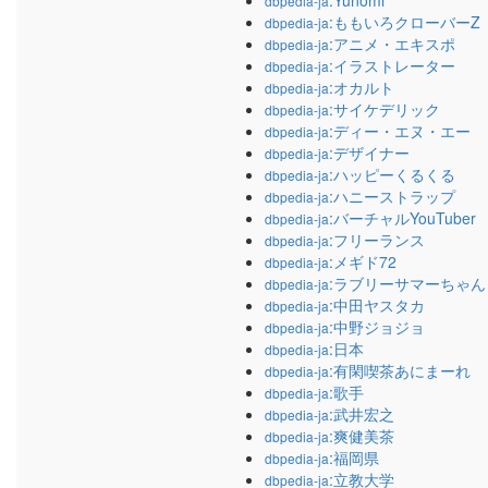
:Yunomi
dbpedia-ja
:ももいろクローバーZ
dbpedia-ja
:アニメ・エキスポ
dbpedia-ja
:イラストレーター
dbpedia-ja
:オカルト
dbpedia-ja
:サイケデリック
dbpedia-ja
:ディー・エヌ・エー
dbpedia-ja
:デザイナー
dbpedia-ja
:ハッピーくるくる
dbpedia-ja
:ハニーストラップ
dbpedia-ja
:バーチャルYouTuber
dbpedia-ja
:フリーランス
dbpedia-ja
:メギド72
dbpedia-ja
:ラブリーサマーちゃん
dbpedia-ja
:中田ヤスタカ
dbpedia-ja
:中野ジョジョ
dbpedia-ja
:日本
dbpedia-ja
:有閑喫茶あにまーれ
dbpedia-ja
:歌手
dbpedia-ja
:武井宏之
dbpedia-ja
:爽健美茶
dbpedia-ja
:福岡県
dbpedia-ja
:立教大学
dbpedia-ja