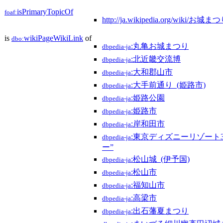
isPrimaryTopicOf
foaf:
http://ja.wikipedia.org/wiki/お城ま
is
wikiPageWikiLink
of
dbo:
:丸亀お城まつり
dbpedia-ja
:北近畿交流博
dbpedia-ja
:大和郡山市
dbpedia-ja
:大手前通り_(姫路市)
dbpedia-ja
:姫路公園
dbpedia-ja
:姫路市
dbpedia-ja
:岸和田市
dbpedia-ja
:東京ディズニーリゾート
dbpedia-ja
ー”
:松山城_(伊予国)
dbpedia-ja
:松山市
dbpedia-ja
:福知山市
dbpedia-ja
:高梁市
dbpedia-ja
:出石藩夏まつり
dbpedia-ja