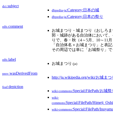
subject
dct:
:Category:日本の城
dbpedia-ja
:Category:日本の祭り
dbpedia-ja
comment
rdfs:
お城まつり・城まつり（おしろま
郭・城跡がある自治体において、
りで、春・秋（4～5月、10～1
「自治体名＋お城まつり」と表記
その周辺では単に「お城祭り」で
label
rdfs:
お城まつり
(ja)
wasDerivedFrom
prov:
http://ja.wikipedia.org/wiki/お城ま
depiction
foaf:
:Special:FilePath/お城祭
wiki-commons
wiki-
:Special:FilePath/Himeji_Os
commons
:Special:FilePath/Inuyam
wiki-commons