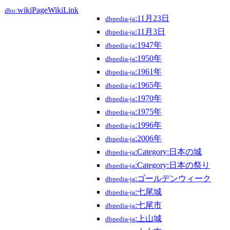
wikiPageWikiLink
dbo:
:11月23日
dbpedia-ja
:11月3日
dbpedia-ja
:1947年
dbpedia-ja
:1950年
dbpedia-ja
:1961年
dbpedia-ja
:1965年
dbpedia-ja
:1970年
dbpedia-ja
:1975年
dbpedia-ja
:1996年
dbpedia-ja
:2006年
dbpedia-ja
:Category:日本の城
dbpedia-ja
:Category:日本の祭り
dbpedia-ja
:ゴールデンウィーク
dbpedia-ja
:七尾城
dbpedia-ja
:七尾市
dbpedia-ja
:上山城
dbpedia-ja