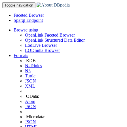
Toggle navigation
Faceted Browser
Sparql Endpoint
Browse using
OpenLink Faceted Browser
OpenLink Structured Data Editor
LodLive Browser
LODmilla Browser
Formats
RDF:
N-Triples
N3
Turtle
JSON
XML
OData:
Atom
JSON
Microdata:
JSON
HTML