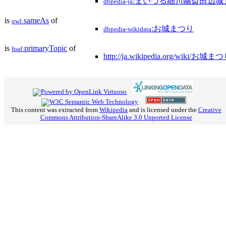
:まいづる細川幽斎田辺城
dbpedia-ja
is
sameAs
of
owl:
:お城まつり
dbpedia-wikidata
is
primaryTopic
of
foaf:
http://ja.wikipedia.org/wiki/お城ま
This content was extracted from
Wikipedia
and is licensed under the
Creative
Commons Attribution-ShareAlike 3.0 Unported License