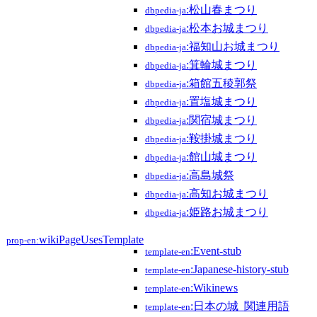
:松山春まつり
dbpedia-ja
:松本お城まつり
dbpedia-ja
:福知山お城まつり
dbpedia-ja
:箕輪城まつり
dbpedia-ja
:箱館五稜郭祭
dbpedia-ja
:置塩城まつり
dbpedia-ja
:関宿城まつり
dbpedia-ja
:鞍掛城まつり
dbpedia-ja
:館山城まつり
dbpedia-ja
:高島城祭
dbpedia-ja
:高知お城まつり
dbpedia-ja
:姫路お城まつり
dbpedia-ja
wikiPageUsesTemplate
prop-en:
:Event-stub
template-en
:Japanese-history-stub
template-en
:Wikinews
template-en
:日本の城_関連用語
template-en