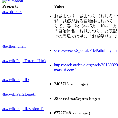
Property
Value
abstract
dbo:
お城まつり・城まつり（おしろま
郭・城跡がある自治体において、
りで、春・秋（4～5月、10～1
「自治体名＋お城まつり」と表記
その周辺では単に「お城祭り」で
thumbnail
dbo:
:Special:FilePath/Inuyam
wiki-commons
wikiPageExternalLink
dbo:
https://web.archive.org/web/2013032
matsuri.com/
wikiPageID
dbo:
2405713
(xsd:integer)
wikiPageLength
dbo:
2878
(xsd:nonNegativeInteger)
wikiPageRevisionID
dbo:
67727048
(xsd:integer)